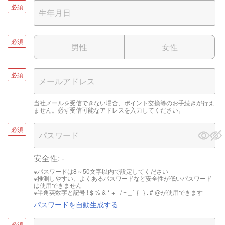
必須
必須
男性
女性
必須
当社メールを受信できない場合、ポイント交換等のお手続きが行え
ません。必ず受信可能なアドレスを入力してください。
必須
安全性:
-
※パスワードは8～50文字以内で設定してください
※推測しやすい、よくあるパスワードなど安全性が低いパスワード
は使用できません
※半角英数字と記号 ! $ % & * + - / = _ ` { | } . # @が使用できます
パスワードを自動生成する
必須