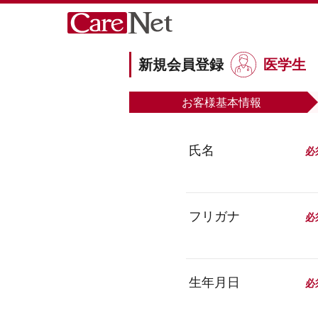
新規会員登録
医学生
お客様
基本情報
氏名
必
フリガナ
必
生年月日
必