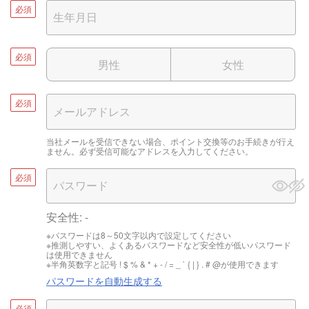
必須
必須
男性
女性
必須
当社メールを受信できない場合、ポイント交換等のお手続きが行え
ません。必ず受信可能なアドレスを入力してください。
必須
安全性:
-
※パスワードは8～50文字以内で設定してください
※推測しやすい、よくあるパスワードなど安全性が低いパスワード
は使用できません
※半角英数字と記号 ! $ % & * + - / = _ ` { | } . # @が使用できます
パスワードを自動生成する
必須