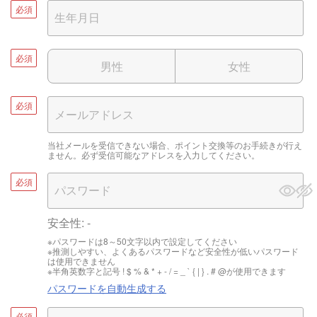
必須
必須
男性
女性
必須
当社メールを受信できない場合、ポイント交換等のお手続きが行え
ません。必ず受信可能なアドレスを入力してください。
必須
安全性:
-
※パスワードは8～50文字以内で設定してください
※推測しやすい、よくあるパスワードなど安全性が低いパスワード
は使用できません
※半角英数字と記号 ! $ % & * + - / = _ ` { | } . # @が使用できます
パスワードを自動生成する
必須