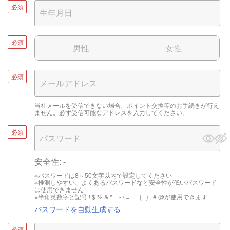
必須
必須
男性
女性
必須
当社メールを受信できない場合、ポイント交換等のお手続きが行え
ません。必ず受信可能なアドレスを入力してください。
必須
安全性:
-
※パスワードは8～50文字以内で設定してください
※推測しやすい、よくあるパスワードなど安全性が低いパスワード
は使用できません
※半角英数字と記号 ! $ % & * + - / = _ ` { | } . # @が使用できます
パスワードを自動生成する
必須