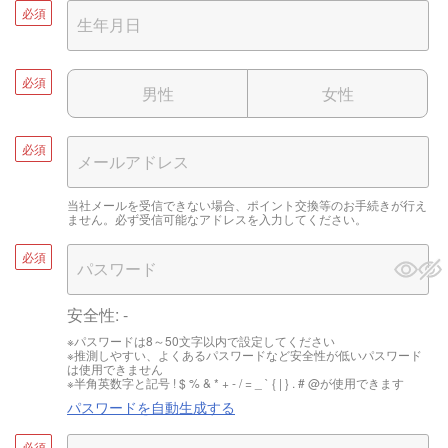
必須
必須
男性
女性
必須
当社メールを受信できない場合、ポイント交換等のお手続きが行え
ません。必ず受信可能なアドレスを入力してください。
必須
安全性:
-
※パスワードは8～50文字以内で設定してください
※推測しやすい、よくあるパスワードなど安全性が低いパスワード
は使用できません
※半角英数字と記号 ! $ % & * + - / = _ ` { | } . # @が使用できます
パスワードを自動生成する
必須