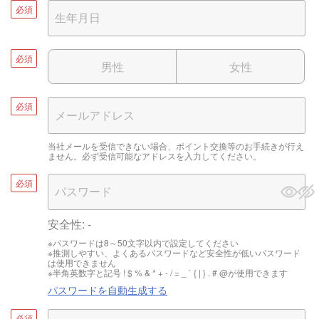
必須
必須
男性
女性
必須
当社メールを受信できない場合、ポイント交換等のお手続きが行え
ません。必ず受信可能なアドレスを入力してください。
必須
安全性:
-
※パスワードは8～50文字以内で設定してください
※推測しやすい、よくあるパスワードなど安全性が低いパスワード
は使用できません
※半角英数字と記号 ! $ % & * + - / = _ ` { | } . # @が使用できます
パスワードを自動生成する
必須