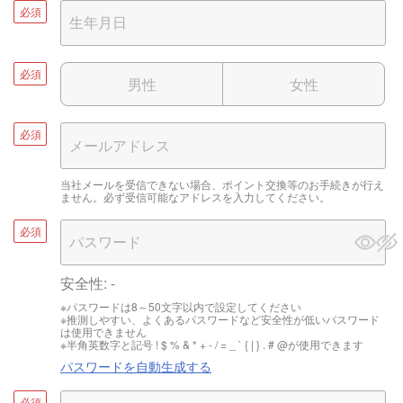
必須
必須
男性
女性
必須
当社メールを受信できない場合、ポイント交換等のお手続きが行え
ません。必ず受信可能なアドレスを入力してください。
必須
安全性:
-
※パスワードは8～50文字以内で設定してください
※推測しやすい、よくあるパスワードなど安全性が低いパスワード
は使用できません
※半角英数字と記号 ! $ % & * + - / = _ ` { | } . # @が使用できます
パスワードを自動生成する
必須