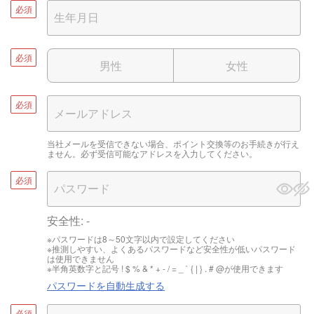
必須
必須
男性
女性
必須
当社メールを受信できない場合、ポイント交換等のお手続きが行え
ません。必ず受信可能なアドレスを入力してください。
必須
安全性:
-
※パスワードは8～50文字以内で設定してください
※推測しやすい、よくあるパスワードなど安全性が低いパスワード
は使用できません
※半角英数字と記号 ! $ % & * + - / = _ ` { | } . # @が使用できます
パスワードを自動生成する
必須