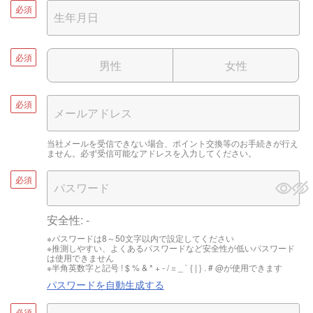
必須
必須
男性
女性
必須
当社メールを受信できない場合、ポイント交換等のお手続きが行え
ません。必ず受信可能なアドレスを入力してください。
必須
安全性:
-
※パスワードは8～50文字以内で設定してください
※推測しやすい、よくあるパスワードなど安全性が低いパスワード
は使用できません
※半角英数字と記号 ! $ % & * + - / = _ ` { | } . # @が使用できます
パスワードを自動生成する
必須