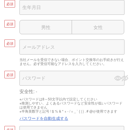
必須
必須
男性
女性
必須
当社メールを受信できない場合、ポイント交換等のお手続きが行え
ません。必ず受信可能なアドレスを入力してください。
必須
安全性:
-
※パスワードは8～50文字以内で設定してください
※推測しやすい、よくあるパスワードなど安全性が低いパスワード
は使用できません
※半角英数字と記号 ! $ % & * + - / = _ ` { | } . # @が使用できます
パスワードを自動生成する
必須