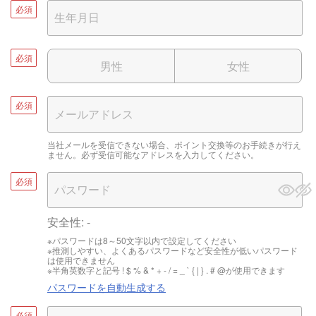
必須
必須
男性
女性
必須
当社メールを受信できない場合、ポイント交換等のお手続きが行え
ません。必ず受信可能なアドレスを入力してください。
必須
安全性:
-
※パスワードは8～50文字以内で設定してください
※推測しやすい、よくあるパスワードなど安全性が低いパスワード
は使用できません
※半角英数字と記号 ! $ % & * + - / = _ ` { | } . # @が使用できます
パスワードを自動生成する
必須