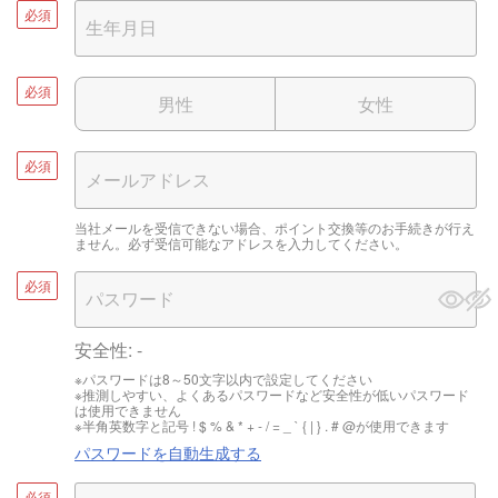
必須
必須
男性
女性
必須
当社メールを受信できない場合、ポイント交換等のお手続きが行え
ません。必ず受信可能なアドレスを入力してください。
必須
安全性:
-
※パスワードは8～50文字以内で設定してください
※推測しやすい、よくあるパスワードなど安全性が低いパスワード
は使用できません
※半角英数字と記号 ! $ % & * + - / = _ ` { | } . # @が使用できます
パスワードを自動生成する
必須