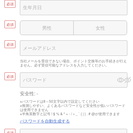
必須
必須
男性
女性
必須
当社メールを受信できない場合、ポイント交換等のお手続きが行え
ません。必ず受信可能なアドレスを入力してください。
必須
安全性:
-
※パスワードは8～50文字以内で設定してください
※推測しやすい、よくあるパスワードなど安全性が低いパスワード
は使用できません
※半角英数字と記号 ! $ % & * + - / = _ ` { | } . # @が使用できます
パスワードを自動生成する
必須