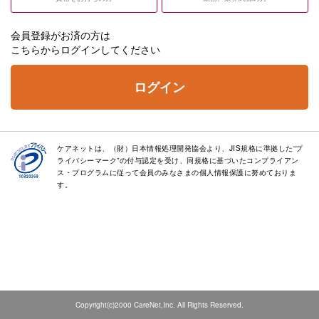
会員登録がお済の方は
こちらからログインしてください
ログイン
ケアネットは、（財）日本情報処理開発協会より、JIS規格に準拠した“プ
ライバシーマーク”の付与認定を受け、同規格に基づいたコンプライアン
ス・プログラムに従って会員のみなさまの個人情報保護に努めておりま
す。
Copyright(c)2000 CareNet,Inc. All Rights Reserved.