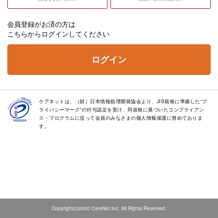
会員登録がお済の方は
こちらからログインしてください
ログイン
ケアネットは、（財）日本情報処理開発協会より、JIS規格に準拠した“プ
ライバシーマーク”の付与認定を受け、同規格に基づいたコンプライアン
ス・プログラムに従って会員のみなさまの個人情報保護に努めておりま
す。
Copyright(c)2000 CareNet,Inc. All Rights Reserved.