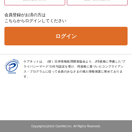
会員登録がお済の方は
こちらからログインしてください
ログイン
ケアネットは、（財）日本情報処理開発協会より、JIS規格に準拠した“プ
ライバシーマーク”の付与認定を受け、同規格に基づいたコンプライアン
ス・プログラムに従って会員のみなさまの個人情報保護に努めておりま
す。
Copyright(c)2000 CareNet,Inc. All Rights Reserved.