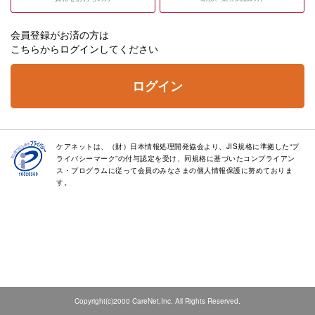
会員登録がお済の方は
こちらからログインしてください
ログイン
ケアネットは、（財）日本情報処理開発協会より、JIS規格に準拠した“プ
ライバシーマーク”の付与認定を受け、同規格に基づいたコンプライアン
ス・プログラムに従って会員のみなさまの個人情報保護に努めておりま
す。
Copyright(c)2000 CareNet,Inc. All Rights Reserved.