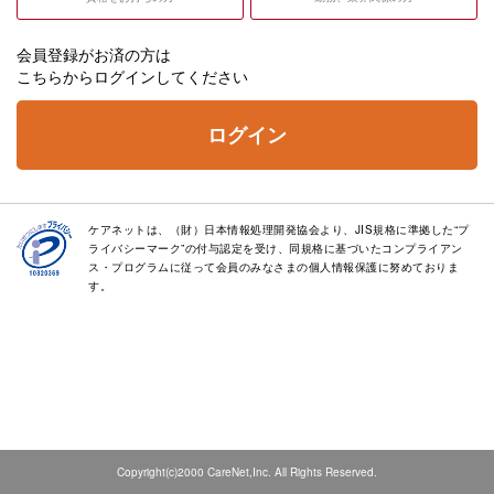
会員登録がお済の方は
こちらからログインしてください
ログイン
ケアネットは、（財）日本情報処理開発協会より、JIS規格に準拠した“プ
ライバシーマーク”の付与認定を受け、同規格に基づいたコンプライアン
ス・プログラムに従って会員のみなさまの個人情報保護に努めておりま
す。
Copyright(c)2000 CareNet,Inc. All Rights Reserved.