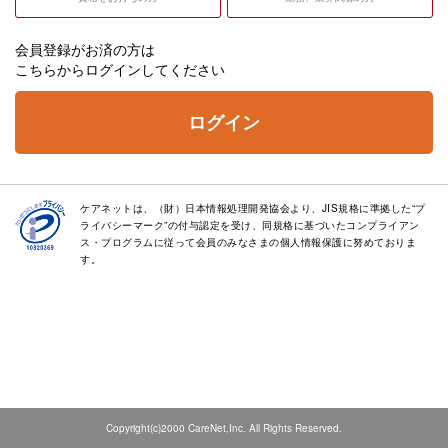
会員登録がお済の方は
こちらからログインしてください
ログイン
ケアネットは、（財）日本情報処理開発協会より、JIS規格に準拠した“プ
ライバシーマーク”の付与認定を受け、同規格に基づいたコンプライアン
ス・プログラムに従って会員のみなさまの個人情報保護に努めておりま
す。
Copyright(c)2000 CareNet,Inc. All Rights Reserved.