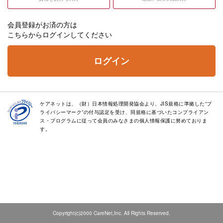
会員登録がお済の方は
こちらからログインしてください
ログイン
ケアネットは、（財）日本情報処理開発協会より、JIS規格に準拠した“プ
ライバシーマーク”の付与認定を受け、同規格に基づいたコンプライアン
ス・プログラムに従って会員のみなさまの個人情報保護に努めておりま
す。
Copyright(c)2000 CareNet,Inc. All Rights Reserved.