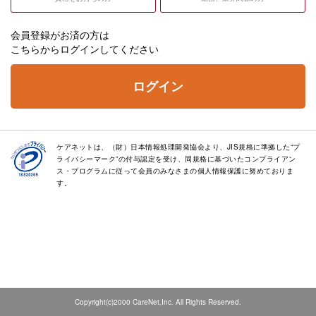
会員登録がお済の方は
こちらからログインしてください
ログイン
ケアネットは、（財）日本情報処理開発協会より、JIS規格に準拠した“プ
ライバシーマーク”の付与認定を受け、同規格に基づいたコンプライアン
ス・プログラムに従って会員のみなさまの個人情報保護に努めておりま
す。
Copyright(c)2000 CareNet,Inc. All Rights Reserved.