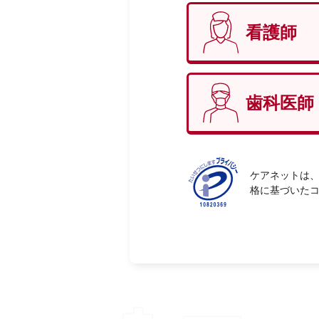
看護師
性別
必
歯科医師
ケアネットは、
格に基づいた