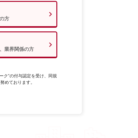
の方
、業界関係の方
ーク”の付与認定を受け、同規
に努めております。