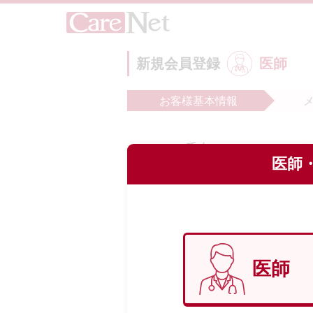
新規会員登録
医師
お客様
基本情報
氏名
必
医師・
フリガナ
必
医師
生年月日
必