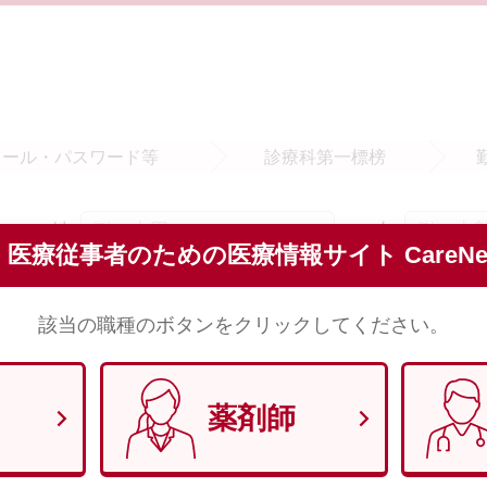
メール・
パスワード等
診療科
第一標榜
姓
名
須
医療従事者のための医療情報サイト CareNet
※全角で入力してください。
該当の職種のボタンをクリックしてください。
セイ
メイ
須
※全角（カナ）で入力してください。
薬剤師
須
※半角数字8文字で入力してください。 （例）1970年1月29日 → 1