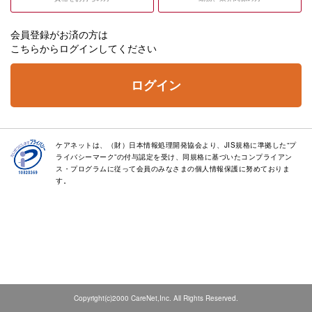
会員登録がお済の方は
こちらからログインしてください
ログイン
ケアネットは、（財）日本情報処理開発協会より、JIS規格に準拠した“プ
ライバシーマーク”の付与認定を受け、同規格に基づいたコンプライアン
ス・プログラムに従って会員のみなさまの個人情報保護に努めておりま
す。
Copyright(c)2000 CareNet,Inc. All Rights Reserved.