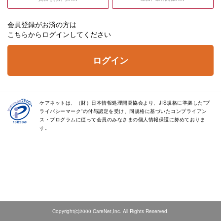
会員登録がお済の方は
こちらからログインしてください
ログイン
ケアネットは、（財）日本情報処理開発協会より、JIS規格に準拠した“プ
ライバシーマーク”の付与認定を受け、同規格に基づいたコンプライアン
ス・プログラムに従って会員のみなさまの個人情報保護に努めておりま
す。
Copyright(c)2000 CareNet,Inc. All Rights Reserved.