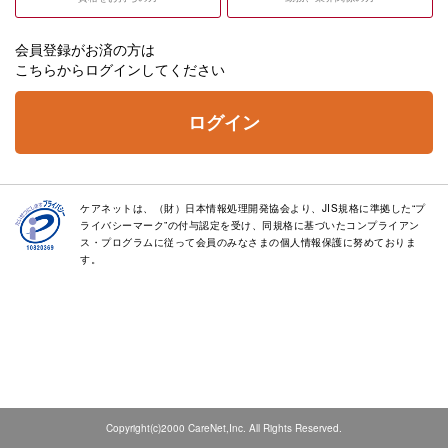
会員登録がお済の方は
こちらからログインしてください
ログイン
ケアネットは、（財）日本情報処理開発協会より、JIS規格に準拠した“プ
ライバシーマーク”の付与認定を受け、同規格に基づいたコンプライアン
ス・プログラムに従って会員のみなさまの個人情報保護に努めておりま
す。
Copyright(c)2000 CareNet,Inc. All Rights Reserved.