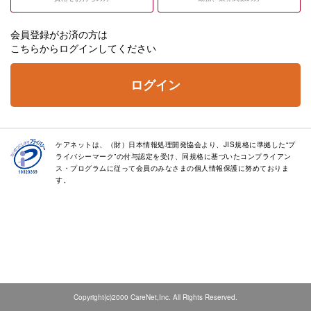
会員登録がお済の方は
こちらからログインしてください
ログイン
ケアネットは、（財）日本情報処理開発協会より、JIS規格に準拠した“プ
ライバシーマーク”の付与認定を受け、同規格に基づいたコンプライアン
ス・プログラムに従って会員のみなさまの個人情報保護に努めておりま
す。
Copyright(c)2000 CareNet,Inc. All Rights Reserved.