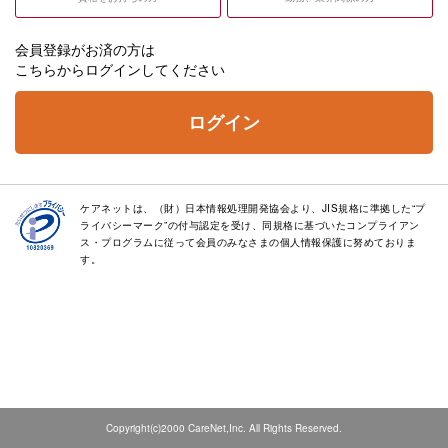
会員登録がお済の方は
こちらからログインしてください
ログイン
ケアネットは、（財）日本情報処理開発協会より、JIS規格に準拠した“プ
ライバシーマーク”の付与認定を受け、同規格に基づいたコンプライアン
ス・プログラムに従って会員のみなさまの個人情報保護に努めておりま
す。
Copyright(c)2000 CareNet,Inc. All Rights Reserved.