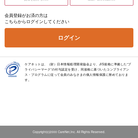
会員登録がお済の方は
こちらからログインしてください
ログイン
ケアネットは、（財）日本情報処理開発協会より、JIS規格に準拠した“プ
ライバシーマーク”の付与認定を受け、同規格に基づいたコンプライアン
ス・プログラムに従って会員のみなさまの個人情報保護に努めておりま
す。
Copyright(c)2000 CareNet,Inc. All Rights Reserved.