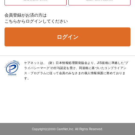
会員登録がお済の方は
こちらからログインしてください
ログイン
ケアネットは、（財）日本情報処理開発協会より、JIS規格に準拠した“プ
ライバシーマーク”の付与認定を受け、同規格に基づいたコンプライアン
ス・プログラムに従って会員のみなさまの個人情報保護に努めておりま
す。
Copyright(c)2000 CareNet,Inc. All Rights Reserved.