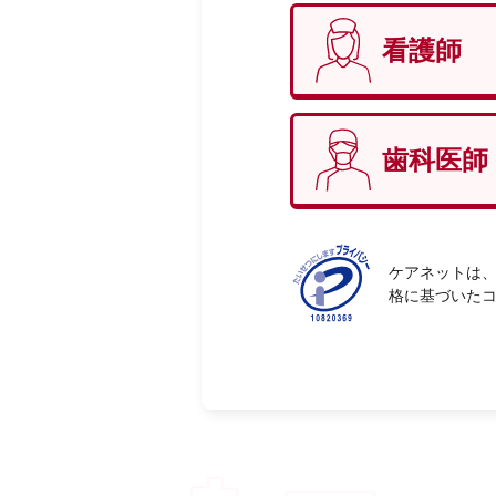
看護師
性別
必
歯科医師
ケアネットは、
格に基づいた