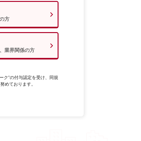
の方
、業界関係の方
ーク”の付与認定を受け、同規
に努めております。