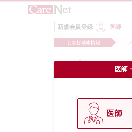
新規会員登録
医師
お客様
基本情報
氏名
必
医師・
フリガナ
必
医師
生年月日
必