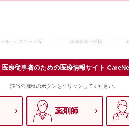
メール・
パスワード等
診療科
第一標榜
姓
名
須
医療従事者のための医療情報サイト CareNet
※全角で入力してください。
該当の職種のボタンをクリックしてください。
セイ
メイ
須
※全角（カナ）で入力してください。
薬剤師
須
※半角数字8文字で入力してください。 （例）1970年1月29日 → 1