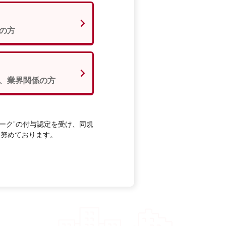
の方
、業界関係の方
ーク”の付与認定を受け、同規
に努めております。