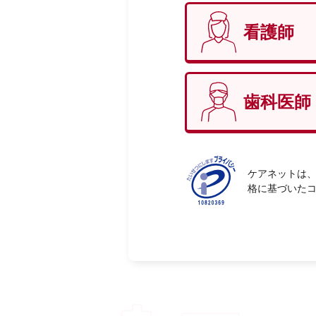
看護師
性別
必
歯科医師
ケアネットは、
格に基づいた