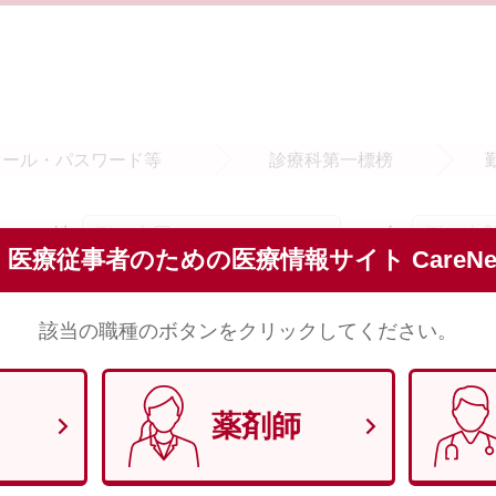
メール・
パスワード等
診療科
第一標榜
姓
名
須
医療従事者のための医療情報サイト CareNet
※全角で入力してください。
該当の職種のボタンをクリックしてください。
セイ
メイ
須
※全角（カナ）で入力してください。
薬剤師
須
※半角数字8文字で入力してください。 （例）1970年1月29日 → 1