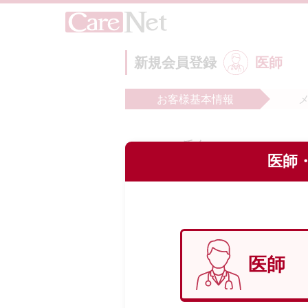
新規会員登録
医師
お客様
基本情報
氏名
必
医師・
フリガナ
必
医師
生年月日
必