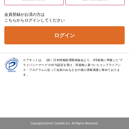
会員登録がお済の方は
こちらからログインしてください
ログイン
ケアネットは、（財）日本情報処理開発協会より、JIS規格に準拠した“プ
ライバシーマーク”の付与認定を受け、同規格に基づいたコンプライアン
ス・プログラムに従って会員のみなさまの個人情報保護に努めておりま
す。
Copyright(c)2000 CareNet,Inc. All Rights Reserved.