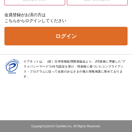
会員登録がお済の方は
こちらからログインしてください
ログイン
ケアネットは、（財）日本情報処理開発協会より、JIS規格に準拠した“プ
ライバシーマーク”の付与認定を受け、同規格に基づいたコンプライアン
ス・プログラムに従って会員のみなさまの個人情報保護に努めておりま
す。
Copyright(c)2000 CareNet,Inc. All Rights Reserved.