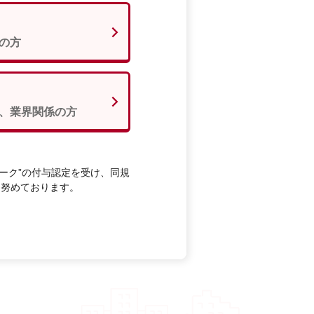
の方
、業界関係の方
ーク”の付与認定を受け、同規
に努めております。