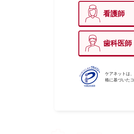
看護師
性別
必
歯科医師
ケアネットは、
格に基づいた