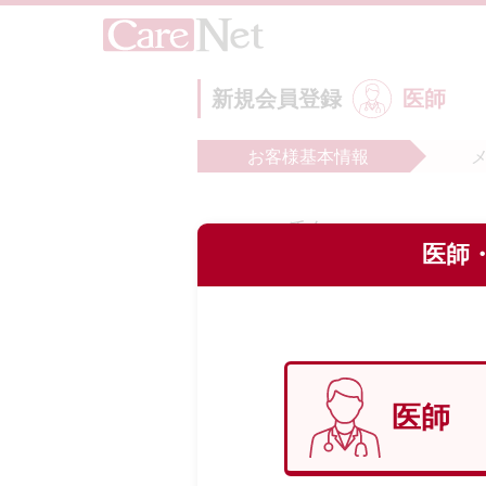
新規会員登録
医師
お客様
基本情報
氏名
必
医師・
フリガナ
必
医師
生年月日
必