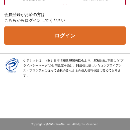
会員登録がお済の方は
こちらからログインしてください
ログイン
ケアネットは、（財）日本情報処理開発協会より、JIS規格に準拠した“プ
ライバシーマーク”の付与認定を受け、同規格に基づいたコンプライアン
ス・プログラムに従って会員のみなさまの個人情報保護に努めておりま
す。
Copyright(c)2000 CareNet,Inc. All Rights Reserved.