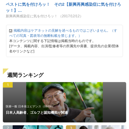
ペストに気を付けろッ！ その2【新興再興感染症に気を付けろ
ッ！】…
新興再興感染症に気を付けろッ！ （2017/12/12）
掲載内容はケアネットの見解を述べるものではございません。（す
べての写真・図表等の無断転載を禁じます。）
本コンテンツに関する下記情報は掲載当時のものです。
[データ、掲載内容、出演/監修者等の所属先や肩書、提供先の企業/団体
名やリンクなど]
週間ランキング
1
医療一般 日本発エビデンス
（08/06）
日本人高齢者、ゴルフと認知機能が関連
2
3