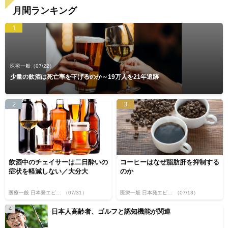
月間ランキング
1
医療一般
（07/22）
少量の飲酒は死亡率を下げるのか～19万人を21年追跡
2
3
飲酒中のチェイサーは二日酔いの
コーヒーはなぜ脂肪肝を抑制する
症状を軽減しない／大分大
のか
医療一般 日本発エビデンス
（07/31）
医療一般 日本発エビデンス
（07/13）
4
日本人高齢者、ゴルフと認知機能が関連