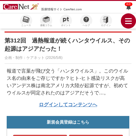
未読
医療情報サイト CareNet.com
ニュース
連載コラム
ポイント
ヘルプ
ログイン
第312回 過熱報道が続くハンタウイルス、その
起源はアジアだった！
企画・制作：ケアネット (2026/5/8)
報道で言葉が飛び交う「ハンタウイルス」。このウイル
ス名の由来をご存じですか？ヒト-ヒト感染リスクが高
いアンデス株は南北アメリカ大陸が起源ですが、初めて
ウイルスが同定されたのはアジアだそうで…。
ログインしてコンテンツへ
新規会員登録はこちら