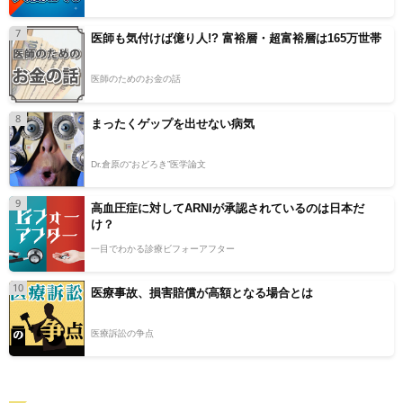
7
医師も気付けば億り人!? 富裕層・超富裕層は165万世帯
医師のためのお金の話
8
まったくゲップを出せない病気
Dr.倉原の“おどろき”医学論文
9
高血圧症に対してARNIが承認されているのは日本だ
け？
一目でわかる診療ビフォーアフター
10
医療事故、損害賠償が高額となる場合とは
医療訴訟の争点