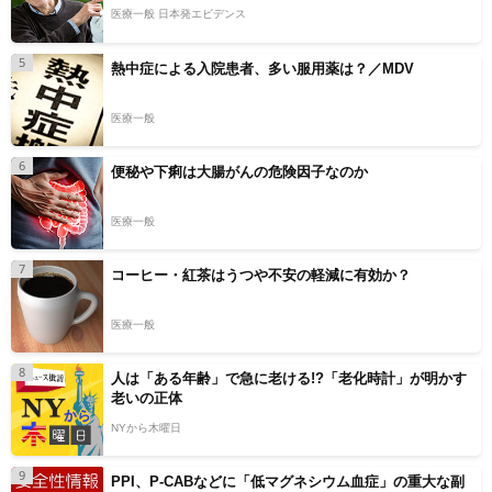
医療一般 日本発エビデンス
5
熱中症による入院患者、多い服用薬は？／MDV
医療一般
6
便秘や下痢は大腸がんの危険因子なのか
医療一般
7
コーヒー・紅茶はうつや不安の軽減に有効か？
医療一般
8
人は「ある年齢」で急に老ける!?「老化時計」が明かす
老いの正体
NYから木曜日
9
PPI、P-CABなどに「低マグネシウム血症」の重大な副