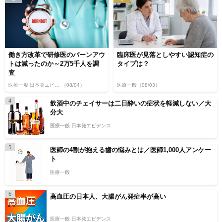
働き方改革で研修医のバーンアウ
臨床医が見落としやすい認知症の
トは減ったのか～2万5千人を調
タイプは？
査
医療一般 日本発エビデンス
（08/04）
医療一般
（08/03）
4
飲酒中のチェイサーは二日酔いの症状を軽減しない／大
分大
医療一般 日本発エビデンス
5
医師の4割が抱える歯の悩みとは／医師1,000人アンケー
ト
医療一般
6
高血圧の日本人、大腸がん発症率が高い
医療一般 日本発エビデンス