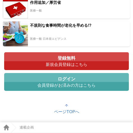
作用追加／厚労省
医療一般
10
不規則な食事時間が老化を早める!?
医療一般 日本発エビデンス
登録無料
新規会員登録はこちら
ログイン
会員登録がお済みの方はこちら
ページTOPへ
連載企画