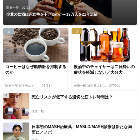
医療一般
（07/22）
少量の飲酒は死亡率を下げるのか～19万人を21年追跡
2
3
コーヒーはなぜ脂肪肝を抑制する
飲酒中のチェイサーは二日酔いの
のか
症状を軽減しない／大分大
医療一般 日本発エビデンス
（07/13）
医療一般 日本発エビデンス
（07/31）
4
死亡リスクが低下する適切な筋トレ時間は？
医療一般
5
日本初のMASH治療薬、MASLD/MASH診療は新たな局
面に／ノボ