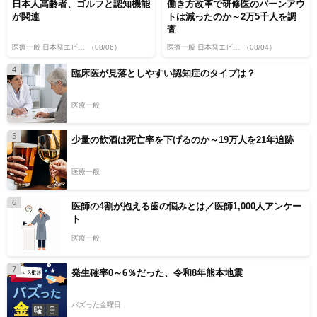
日本人高齢者、ゴルフと認知機能
働き方改革で研修医のバーンアウ
が関連
トは減ったのか～2万5千人を調
査
医療一般 日本発エビデンス
（08/06）
医療一般 日本発エビデンス
（08/04）
4
臨床医が見落としやすい認知症のタイプは？
医療一般
5
少量の飲酒は死亡率を下げるのか～19万人を21年追跡
医療一般
6
医師の4割が抱える歯の悩みとは／医師1,000人アンケー
ト
医療一般
7
発生確率0～6％だった、令和8年熊本地震
バズった金曜日