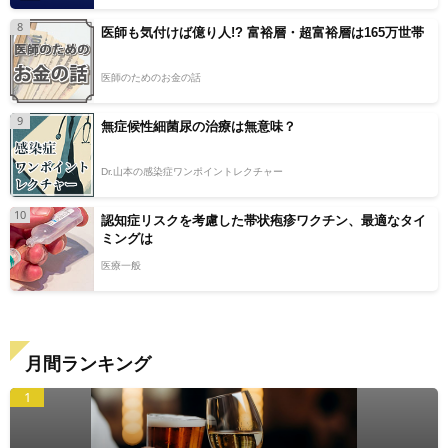
8
医師も気付けば億り人!? 富裕層・超富裕層は165万世帯
医師のためのお金の話
9
無症候性細菌尿の治療は無意味？
Dr.山本の感染症ワンポイントレクチャー
10
認知症リスクを考慮した帯状疱疹ワクチン、最適なタイ
ミングは
医療一般
月間ランキング
1