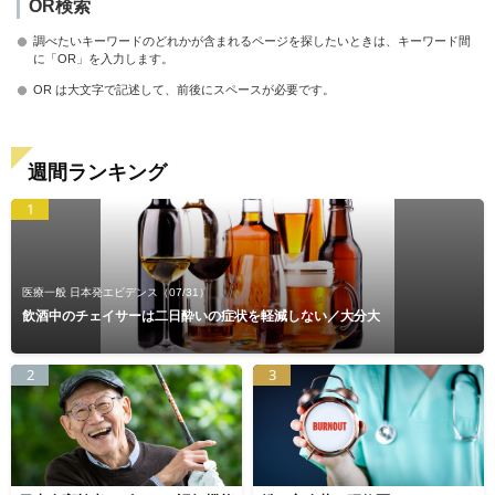
OR検索
調べたいキーワードのどれかが含まれるページを探したいときは、キーワード間
に「OR」を入力します。
OR は大文字で記述して、前後にスペースが必要です。
週間ランキング
1
医療一般 日本発エビデンス
（07/31）
飲酒中のチェイサーは二日酔いの症状を軽減しない／大分大
2
3