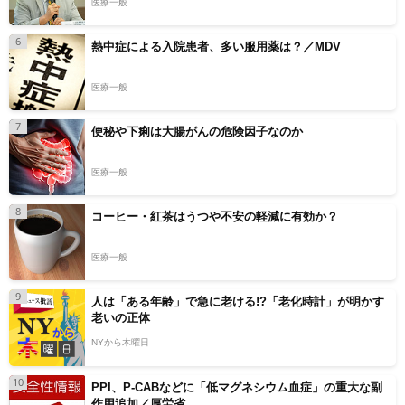
医療一般
6
熱中症による入院患者、多い服用薬は？／MDV
医療一般
7
便秘や下痢は大腸がんの危険因子なのか
医療一般
8
コーヒー・紅茶はうつや不安の軽減に有効か？
医療一般
9
人は「ある年齢」で急に老ける!?「老化時計」が明かす
老いの正体
NYから木曜日
10
PPI、P-CABなどに「低マグネシウム血症」の重大な副
作用追加／厚労省