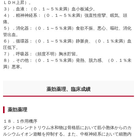
ＬＤＨ上昇）。
３）．血液：（０．１～５％未満）血小板減少。
４）．精神神経系：（０．１～５％未満）強直性痙攣、眠気、頭
痛。
５）．消化器：（０．１～５％未満）食欲不振、悪心、嘔吐、消化
管出血。
６）．循環器：（０．１～５％未満）静脈炎、（０．１％未満）血
圧低下。
７）．呼吸器：（頻度不明）胸水貯留。
８）．その他：（０．１～５％未満）発熱、脱力感、（０．１％未
満）悪寒。
薬効薬理、臨床成績
薬効薬理
１８．１作用機序
ダントロレンナトリウム水和物は骨格筋において筋小胞体からのカ
ルシウムイオン遊離を抑制する。また、中枢神経系において細胞内