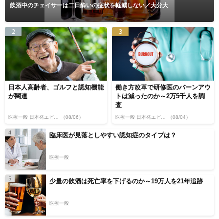
飲酒中のチェイサーは二日酔いの症状を軽減しない／大分大
2
3
日本人高齢者、ゴルフと認知機能
働き方改革で研修医のバーンアウ
が関連
トは減ったのか～2万5千人を調
査
医療一般 日本発エビデンス
（08/06）
医療一般 日本発エビデンス
（08/04）
4
臨床医が見落としやすい認知症のタイプは？
医療一般
5
少量の飲酒は死亡率を下げるのか～19万人を21年追跡
医療一般