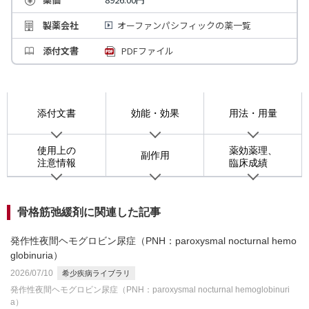
製薬会社
オーファンパシフィックの薬一覧
添付文書
PDFファイル
添付文書
効能・効果
用法・用量
使用上の
薬効薬理、
副作用
注意情報
臨床成績
骨格筋弛緩剤に関連した記事
発作性夜間ヘモグロビン尿症（PNH：paroxysmal nocturnal hemo
globinuria）
2026/07/10
希少疾病ライブラリ
発作性夜間ヘモグロビン尿症（PNH：paroxysmal nocturnal hemoglobinuri
a）