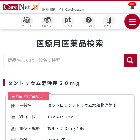
未読
医療情報サイト CareNet.com
ニュース
連載コラム
ポイント
ヘルプ
ログイン
医療用医薬品検索
商品名または一般名で検索
ダントリウム静注用２０ｍｇ
先発品（後発品なし）
一般名
ダントロレンナトリウム水和物注射用
YJコード
1229402D1039
剤型・規格
散剤・２０ｍｇ１瓶
薬価
8926.00円