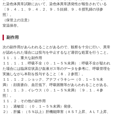
た染色体異常試験において、染色体異常誘発性が報告されている
〔９．４．１、９．４．２、９．５妊婦、９．６授乳婦の項参
照〕。
（保管上の注意）
室温保存。
副作用
次の副作用があらわれることがあるので、観察を十分に行い、異常
が認められた場合には投与を中止するなど適切な処置を行うこと。
１１．１．重大な副作用
１１．１．１．呼吸不全（０．１～５％未満）：呼吸不全が疑われ
た場合には臨床症状及び血液ガス等のデータを参考に、呼吸管理を
実施しながら本剤を投与すること〔８．２参照〕。
１１．１．２．ショック、アナフィラキシー（０．１～５％未
満）：顔面蒼白、血圧低下、呼吸困難等があらわれることがある。
１１．１．３．イレウス（０．１～５％未満）〔９．１．４参
照〕。
１１．２．その他の副作用
１）．過敏症：（０．１～５％未満）発疹。
２）．肝臓：（５％以上）肝機能障害（ＡＳＴ上昇、ＡＬＴ上昇、