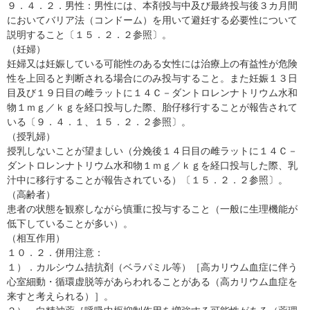
９．４．２．男性：男性には、本剤投与中及び最終投与後３カ月間
においてバリア法（コンドーム）を用いて避妊する必要性について
説明すること〔１５．２．２参照〕。
（妊婦）
妊婦又は妊娠している可能性のある女性には治療上の有益性が危険
性を上回ると判断される場合にのみ投与すること。また妊娠１３日
目及び１９日目の雌ラットに１４Ｃ－ダントロレンナトリウム水和
物１ｍｇ／ｋｇを経口投与した際、胎仔移行することが報告されて
いる〔９．４．１、１５．２．２参照〕。
（授乳婦）
授乳しないことが望ましい（分娩後１４日目の雌ラットに１４Ｃ－
ダントロレンナトリウム水和物１ｍｇ／ｋｇを経口投与した際、乳
汁中に移行することが報告されている）〔１５．２．２参照〕。
（高齢者）
患者の状態を観察しながら慎重に投与すること（一般に生理機能が
低下していることが多い）。
（相互作用）
１０．２．併用注意：
１）．カルシウム拮抗剤（ベラパミル等）［高カリウム血症に伴う
心室細動・循環虚脱等があらわれることがある（高カリウム血症を
来すと考えられる）］。