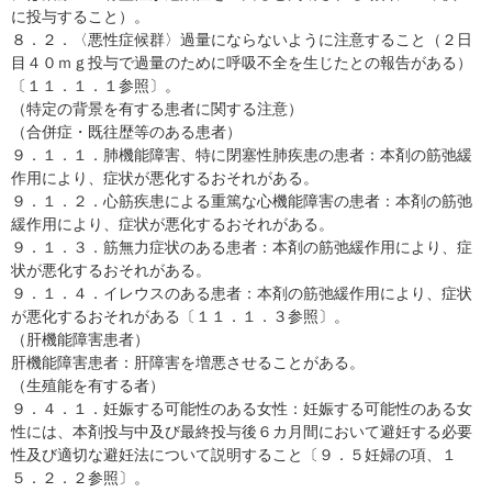
に投与すること）。
８．２．〈悪性症候群〉過量にならないように注意すること（２日
目４０ｍｇ投与で過量のために呼吸不全を生じたとの報告がある）
〔１１．１．１参照〕。
（特定の背景を有する患者に関する注意）
（合併症・既往歴等のある患者）
９．１．１．肺機能障害、特に閉塞性肺疾患の患者：本剤の筋弛緩
作用により、症状が悪化するおそれがある。
９．１．２．心筋疾患による重篤な心機能障害の患者：本剤の筋弛
緩作用により、症状が悪化するおそれがある。
９．１．３．筋無力症状のある患者：本剤の筋弛緩作用により、症
状が悪化するおそれがある。
９．１．４．イレウスのある患者：本剤の筋弛緩作用により、症状
が悪化するおそれがある〔１１．１．３参照〕。
（肝機能障害患者）
肝機能障害患者：肝障害を増悪させることがある。
（生殖能を有する者）
９．４．１．妊娠する可能性のある女性：妊娠する可能性のある女
性には、本剤投与中及び最終投与後６カ月間において避妊する必要
性及び適切な避妊法について説明すること〔９．５妊婦の項、１
５．２．２参照〕。