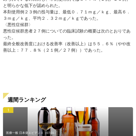
と明らかな低下が認められた。
本剤使用例２３例の投与量は、最低０．７１ｍｇ／ｋｇ、最高６．
３ｍｇ／ｋｇ、平均２．３２ｍｇ／ｋｇであった。
〈悪性症候群〉
悪性症候群患者２７例についての臨床試験の概要は次のとおりであ
った。
最終全般改善度における改善率（改善以上）は５５．６％（やや改
善以上：７７．８％（２１例／２７例））であった。
週間ランキング
1
医療一般 日本発エビデンス
（07/31）