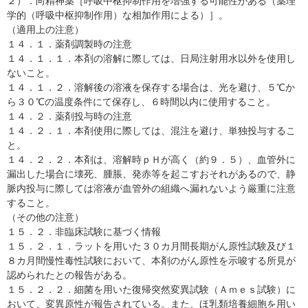
２）．向精神薬［呼吸中枢抑制作用を増強する可能性がある（薬理
学的（呼吸中枢抑制作用）な相加作用による）］。
（適用上の注意）
１４．１．薬剤調製時の注意
１４．１．１．本剤の溶解に際しては、日局注射用水以外を使用し
ないこと。
１４．１．２．溶解後の溶液を保存する場合は、光を避け、５℃か
ら３０℃の温度条件にて保存し、６時間以内に使用すること。
１４．２．薬剤投与時の注意
１４．２．１．本剤使用に際しては、混注を避け、単独投与するこ
と。
１４．２．２．本剤は、溶解時ｐＨが高く（約９．５）、血管外に
漏出した場合に壊死、腫脹、発赤等を起こすおそれがあるので、静
脈内投与に際しては溶液が血管外の組織へ漏れないよう厳重に注意
すること。
（その他の注意）
１５．２．非臨床試験に基づく情報
１５．２．１．ラットを用いた３０カ月間長期がん原性試験及び１
８カ月間慢性毒性試験において、本剤のがん原性を示唆する所見が
認められたとの報告がある。
１５．２．２．細菌を用いた復帰突然変異試験（Ａｍｅｓ試験）に
おいて、変異原性が報告されている。また、ほ乳類培養細胞を用い