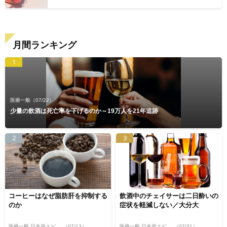
月間ランキング
1
医療一般
（07/22）
少量の飲酒は死亡率を下げるのか～19万人を21年追跡
2
3
コーヒーはなぜ脂肪肝を抑制する
飲酒中のチェイサーは二日酔いの
のか
症状を軽減しない／大分大
医療一般 日本発エビデンス
（07/13）
医療一般 日本発エビデンス
（07/31）