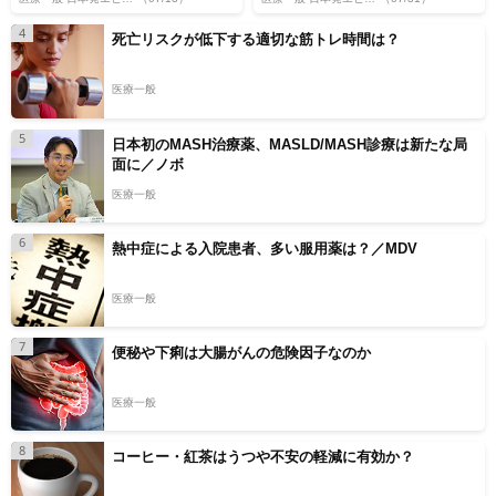
4
死亡リスクが低下する適切な筋トレ時間は？
医療一般
5
日本初のMASH治療薬、MASLD/MASH診療は新たな局
面に／ノボ
医療一般
6
熱中症による入院患者、多い服用薬は？／MDV
医療一般
7
便秘や下痢は大腸がんの危険因子なのか
医療一般
8
コーヒー・紅茶はうつや不安の軽減に有効か？