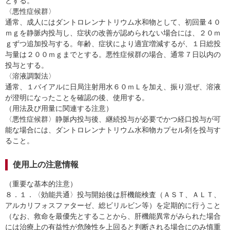
とする。
〈悪性症候群〉
通常、成人にはダントロレンナトリウム水和物として、初回量４０
ｍｇを静脈内投与し、症状の改善が認められない場合には、２０ｍ
ｇずつ追加投与する。年齢、症状により適宜増減するが、１日総投
与量は２００ｍｇまでとする。悪性症候群の場合、通常７日以内の
投与とする。
〈溶液調製法〉
通常、１バイアルに日局注射用水６０ｍＬを加え、振り混ぜ、溶液
が澄明になったことを確認の後、使用する。
（用法及び用量に関連する注意）
〈悪性症候群〉静脈内投与後、継続投与が必要でかつ経口投与が可
能な場合には、ダントロレンナトリウム水和物カプセル剤を投与す
ること。
使用上の注意情報
（重要な基本的注意）
８．１．〈効能共通〉投与開始後は肝機能検査（ＡＳＴ、ＡＬＴ、
アルカリフォスファターゼ、総ビリルビン等）を定期的に行うこと
（なお、救命を最優先とすることから、肝機能異常がみられた場合
には治療上の有益性が危険性を上回ると判断される場合にのみ慎重