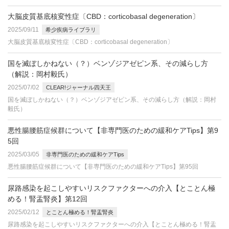
大脳皮質基底核変性症〔CBD：corticobasal degeneration〕
2025/09/11
希少疾病ライブラリ
大脳皮質基底核変性症〔CBD：corticobasal degeneration〕
国を滅ぼしかねない（？）ベンゾジアゼピン系、その減らし方
（解説：岡村毅氏）
2025/07/02
CLEAR!ジャーナル四天王
国を滅ぼしかねない（？）ベンゾジアゼピン系、その減らし方（解説：岡村
毅氏）
悪性腸腰筋症候群について【非専門医のための緩和ケアTips】第9
5回
2025/03/05
非専門医のための緩和ケアTips
悪性腸腰筋症候群について【非専門医のための緩和ケアTips】第95回
尿路感染を起こしやすいリスクファクターへの介入【とことん極
める！腎盂腎炎】第12回
2025/02/12
とことん極める！腎盂腎炎
尿路感染を起こしやすいリスクファクターへの介入【とことん極める！腎盂