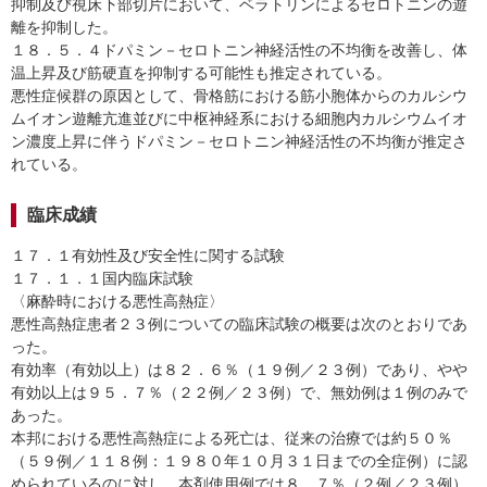
抑制及び視床下部切片において、ベラトリンによるセロトニンの遊
離を抑制した。
１８．５．４ドパミン－セロトニン神経活性の不均衡を改善し、体
温上昇及び筋硬直を抑制する可能性も推定されている。
悪性症候群の原因として、骨格筋における筋小胞体からのカルシウ
ムイオン遊離亢進並びに中枢神経系における細胞内カルシウムイオ
ン濃度上昇に伴うドパミン－セロトニン神経活性の不均衡が推定さ
れている。
臨床成績
１７．１有効性及び安全性に関する試験
１７．１．１国内臨床試験
〈麻酔時における悪性高熱症〉
悪性高熱症患者２３例についての臨床試験の概要は次のとおりであ
った。
有効率（有効以上）は８２．６％（１９例／２３例）であり、やや
有効以上は９５．７％（２２例／２３例）で、無効例は１例のみで
あった。
本邦における悪性高熱症による死亡は、従来の治療では約５０％
（５９例／１１８例：１９８０年１０月３１日までの全症例）に認
められているのに対し、本剤使用例では８．７％（２例／２３例）