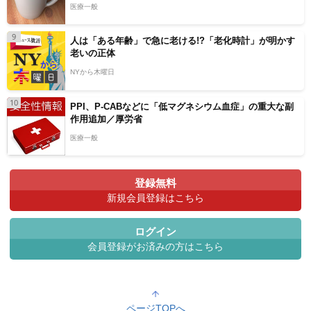
医療一般
9
人は「ある年齢」で急に老ける!?「老化時計」が明かす
老いの正体
NYから木曜日
10
PPI、P-CABなどに「低マグネシウム血症」の重大な副
作用追加／厚労省
医療一般
登録無料
新規会員登録はこちら
ログイン
会員登録がお済みの方はこちら
ページTOPへ