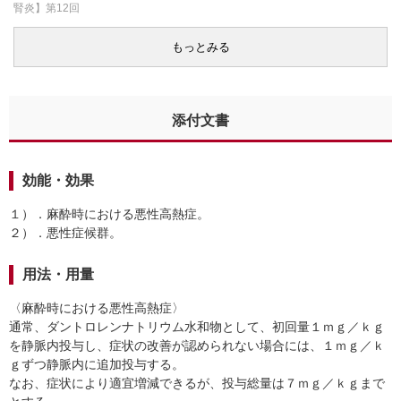
腎炎】第12回
もっとみる
添付文書
効能・効果
１）．麻酔時における悪性高熱症。
２）．悪性症候群。
用法・用量
〈麻酔時における悪性高熱症〉
通常、ダントロレンナトリウム水和物として、初回量１ｍｇ／ｋｇ
を静脈内投与し、症状の改善が認められない場合には、１ｍｇ／ｋ
ｇずつ静脈内に追加投与する。
なお、症状により適宜増減できるが、投与総量は７ｍｇ／ｋｇまで