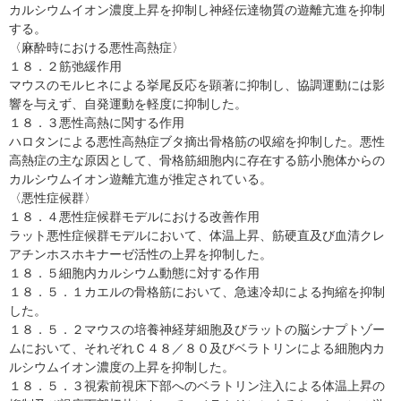
カルシウムイオン濃度上昇を抑制し神経伝達物質の遊離亢進を抑制
する。
〈麻酔時における悪性高熱症〉
１８．２筋弛緩作用
マウスのモルヒネによる挙尾反応を顕著に抑制し、協調運動には影
響を与えず、自発運動を軽度に抑制した。
１８．３悪性高熱に関する作用
ハロタンによる悪性高熱症ブタ摘出骨格筋の収縮を抑制した。悪性
高熱症の主な原因として、骨格筋細胞内に存在する筋小胞体からの
カルシウムイオン遊離亢進が推定されている。
〈悪性症候群〉
１８．４悪性症候群モデルにおける改善作用
ラット悪性症候群モデルにおいて、体温上昇、筋硬直及び血清クレ
アチンホスホキナーゼ活性の上昇を抑制した。
１８．５細胞内カルシウム動態に対する作用
１８．５．１カエルの骨格筋において、急速冷却による拘縮を抑制
した。
１８．５．２マウスの培養神経芽細胞及びラットの脳シナプトゾー
ムにおいて、それぞれＣ４８／８０及びベラトリンによる細胞内カ
ルシウムイオン濃度の上昇を抑制した。
１８．５．３視索前視床下部へのベラトリン注入による体温上昇の