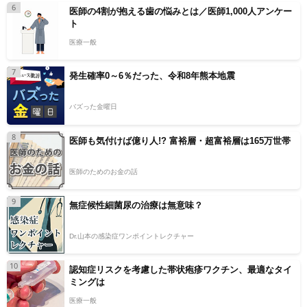
6
医師の4割が抱える歯の悩みとは／医師1,000人アンケー
ト
医療一般
7
発生確率0～6％だった、令和8年熊本地震
バズった金曜日
8
医師も気付けば億り人!? 富裕層・超富裕層は165万世帯
医師のためのお金の話
9
無症候性細菌尿の治療は無意味？
Dr.山本の感染症ワンポイントレクチャー
10
認知症リスクを考慮した帯状疱疹ワクチン、最適なタイ
ミングは
医療一般