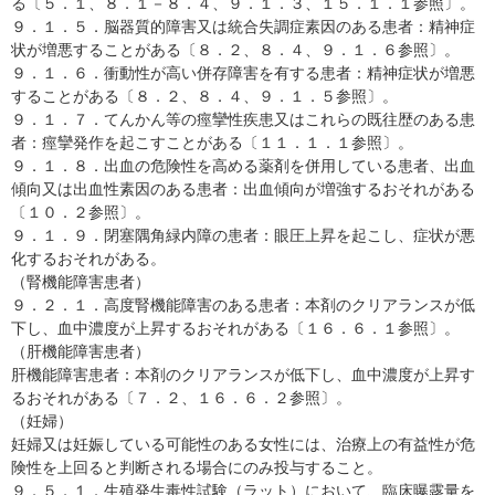
る〔５．１、８．１－８．４、９．１．３、１５．１．１参照〕。
９．１．５．脳器質的障害又は統合失調症素因のある患者：精神症
状が増悪することがある〔８．２、８．４、９．１．６参照〕。
９．１．６．衝動性が高い併存障害を有する患者：精神症状が増悪
することがある〔８．２、８．４、９．１．５参照〕。
９．１．７．てんかん等の痙攣性疾患又はこれらの既往歴のある患
者：痙攣発作を起こすことがある〔１１．１．１参照〕。
９．１．８．出血の危険性を高める薬剤を併用している患者、出血
傾向又は出血性素因のある患者：出血傾向が増強するおそれがある
〔１０．２参照〕。
９．１．９．閉塞隅角緑内障の患者：眼圧上昇を起こし、症状が悪
化するおそれがある。
（腎機能障害患者）
９．２．１．高度腎機能障害のある患者：本剤のクリアランスが低
下し、血中濃度が上昇するおそれがある〔１６．６．１参照〕。
（肝機能障害患者）
肝機能障害患者：本剤のクリアランスが低下し、血中濃度が上昇す
るおそれがある〔７．２、１６．６．２参照〕。
（妊婦）
妊婦又は妊娠している可能性のある女性には、治療上の有益性が危
険性を上回ると判断される場合にのみ投与すること。
９．５．１．生殖発生毒性試験（ラット）において、臨床曝露量を