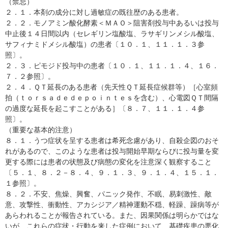
（禁忌）
２．１．本剤の成分に対し過敏症の既往歴のある患者。
２．２．モノアミン酸化酵素＜ＭＡＯ＞阻害剤投与中あるいは投与
中止後１４日間以内（セレギリン塩酸塩、ラサギリンメシル酸塩、
サフィナミドメシル酸塩）の患者〔１０．１、１１．１．３参
照〕。
２．３．ピモジド投与中の患者〔１０．１、１１．１．４、１６．
７．２参照〕。
２．４．ＱＴ延長のある患者（先天性ＱＴ延長症候群等）［心室頻
拍（ｔｏｒｓａｄｅｄｅｐｏｉｎｔｅｓを含む）、心電図ＱＴ間隔
の過度な延長を起こすことがある］〔８．７、１１．１．４参
照〕。
（重要な基本的注意）
８．１．うつ症状を呈する患者は希死念慮があり、自殺企図のおそ
れがあるので、このような患者は投与開始早期ならびに投与量を変
更する際には患者の状態及び病態の変化を注意深く観察すること
〔５．１、８．２－８．４、９．１．３、９．１．４、１５．１．
１参照〕。
８．２．不安、焦燥、興奮、パニック発作、不眠、易刺激性、敵
意、攻撃性、衝動性、アカシジア／精神運動不穏、軽躁、躁病等が
あらわれることが報告されている。また、因果関係は明らかではな
いが、これらの症状・行動を来した症例において、基礎疾患の悪化