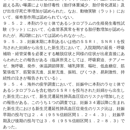
超える高い曝露により胎仔毒性（胎仔体重減少、胎仔骨化遅延）及
び出生仔死亡率増加が認められた。なお、動物実験（ラット）にお
いて、催奇形作用は認められていない。
９．５．２．本剤のラセミ体であるシタロプラムの生殖発生毒性試
験（ラット）において、心血管系異常を有する胎仔数増加が認めら
れたが、再試験においては認められなかった。
９．５．３．妊娠末期に本剤あるいは他のＳＳＲＩ、ＳＮＲＩを投
与された妊婦から出生した新生児において、入院期間の延長・呼吸
補助・経管栄養を必要とする離脱症状と同様の症状が出産直後にあ
らわれたとの報告がある（臨床所見としては、呼吸窮迫、チアノー
ゼ、無呼吸、発作、体温調節障害、哺乳障害、嘔吐、低血糖症、筋
緊張低下、筋緊張亢進、反射亢進、振戦、ぴくつき、易刺激性、持
続性の泣きが報告されている）。
９．５．４．海外の疫学調査において、妊娠中に本剤のラセミ体で
あるシタロプラムを含む他のＳＳＲＩを投与された妊婦から出生し
た新生児において、新生児遷延性肺高血圧症のリスクが増加したと
の報告がある。このうち１つの調査では、妊娠３４週以降に生まれ
た新生児における新生児遷延性肺高血圧症発生のリスク比は、妊娠
早期の投与では２．４（９５％信頼区間１．２－４．３）、妊娠早
期及び後期の投与では３．６（９５％信頼区間１．２－８．３）で
あった。