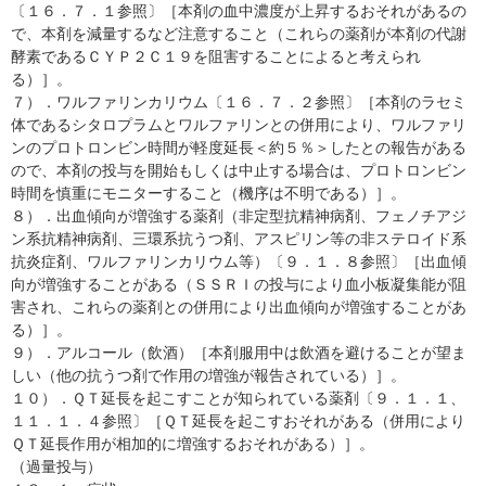
〔１６．７．１参照〕［本剤の血中濃度が上昇するおそれがあるの
で、本剤を減量するなど注意すること（これらの薬剤が本剤の代謝
酵素であるＣＹＰ２Ｃ１９を阻害することによると考えられ
る）］。
７）．ワルファリンカリウム〔１６．７．２参照〕［本剤のラセミ
体であるシタロプラムとワルファリンとの併用により、ワルファリ
ンのプロトロンビン時間が軽度延長＜約５％＞したとの報告がある
ので、本剤の投与を開始もしくは中止する場合は、プロトロンビン
時間を慎重にモニターすること（機序は不明である）］。
８）．出血傾向が増強する薬剤（非定型抗精神病剤、フェノチアジ
ン系抗精神病剤、三環系抗うつ剤、アスピリン等の非ステロイド系
抗炎症剤、ワルファリンカリウム等）〔９．１．８参照〕［出血傾
向が増強することがある（ＳＳＲＩの投与により血小板凝集能が阻
害され、これらの薬剤との併用により出血傾向が増強することがあ
る）］。
９）．アルコール（飲酒）［本剤服用中は飲酒を避けることが望ま
しい（他の抗うつ剤で作用の増強が報告されている）］。
１０）．ＱＴ延長を起こすことが知られている薬剤〔９．１．１、
１１．１．４参照〕［ＱＴ延長を起こすおそれがある（併用により
ＱＴ延長作用が相加的に増強するおそれがある）］。
（過量投与）