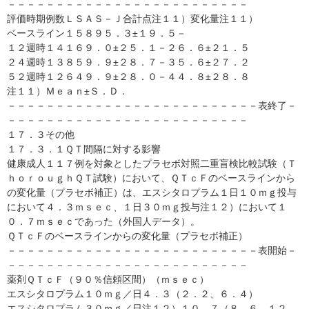
－－－－－－－－－－－－－－－－－－－－－－－－－
評価時期例数ＬＳＡＳ－Ｊ合計点注１１）変化量注１１）
ベースライン１５８９５．３±１９．５－
１２週時１４１６９．０±２５．１－２６．６±２１．５
２４週時１３８５９．９±２８．７－３５．６±２７．２
５２週時１２６４９．９±２８．０－４４．８±２８．８
注１１）Ｍｅａｎ±Ｓ．Ｄ．
－－－－－－－－－－－－－－－－－－－－－－－－－－表終了－
－－－－－－－－－－－－－－－－－－－－－－－－－
１７．３その他
１７．３．１ＱＴ間隔に対する影響
健康成人１１７例を対象としたプラセボ対照二重盲検比較試験（Ｔ
ｈｏｒｏｕｇｈＱＴ試験）において、ＱＴｃＦのベースラインから
の変化量（プラセボ補正）は、エスシタロプラム１日１０ｍｇ投与
において４．３ｍｓｅｃ、１日３０ｍｇ投与注１２）において１
０．７ｍｓｅｃであった（外国人データ）。
ＱＴｃＦのベースラインからの変化量（プラセボ補正）
－－－－－－－－－－－－－－－－－－－－－－－－－－表開始－
－－－－－－－－－－－－－－－－－－－－－－－－－
薬剤ＱＴｃＦ（９０％信頼区間）（ｍｓｅｃ）
エスシタロプラム１０ｍｇ／日４．３（２．２、６．４）
エスシタロプラム３０ｍｇ／日注１２）１０．７（８．６、１２．