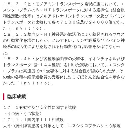
１８．３．２ヒトモノアミントランスポータ発現細胞において、エ
スシタロプラムの５－ＨＴトランスポータに対する選択性（結合親
和性定数の比率）はノルアドレナリントランスポータ及びドパミン
トランスポータと比較して各々７１００倍及び２４０００倍であっ
た（ｉｎｖｉｔｒｏ）。
１８．３．３脳内５－ＨＴ神経系の賦活化により惹起されるマウス
の行動変化を増強したが、ノルアドレナリン神経系及びドパミン神
経系の賦活化により惹起される行動変化には影響を及ぼさなかっ
た。
１８．３．４ヒト及び各種動物由来の受容体、イオンチャネル及び
トランスポータ（計１４４種類）を用いた実験において、エスシタ
ロプラムは高濃度でσ１受容体に対する結合性が認められたが、そ
の他の各種神経伝達物質の受容体に対してほとんど結合性を示さな
かった（ｉｎｖｉｔｒｏ）。
臨床成績
１７．１有効性及び安全性に関する試験
〈うつ病・うつ状態〉
１７．１．１国内第ＩＩＩ相試験
大うつ病性障害患者を対象として、エスシタロプラムシュウ酸塩