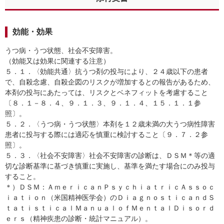
効能・効果
うつ病・うつ状態、社会不安障害。
（効能又は効果に関連する注意）
５．１．〈効能共通〉抗うつ剤の投与により、２４歳以下の患者
で、自殺念慮、自殺企図のリスクが増加するとの報告があるため、
本剤の投与にあたっては、リスクとベネフィットを考慮すること
〔８．１－８．４、９．１．３、９．１．４、１５．１．１参
照〕。
５．２．〈うつ病・うつ状態〉本剤を１２歳未満の大うつ病性障害
患者に投与する際には適応を慎重に検討すること〔９．７．２参
照〕。
５．３．〈社会不安障害〉社会不安障害の診断は、ＤＳＭ＊等の適
切な診断基準に基づき慎重に実施し、基準を満たす場合にのみ投与
すること。
＊）ＤＳＭ：ＡｍｅｒｉｃａｎＰｓｙｃｈｉａｔｒｉｃＡｓｓｏｃ
ｉａｔｉｏｎ（米国精神医学会）のＤｉａｇｎｏｓｔｉｃａｎｄＳ
ｔａｔｉｓｔｉｃａｌＭａｎｕａｌｏｆＭｅｎｔａｌＤｉｓｏｒｄ
ｅｒｓ（精神疾患の診断・統計マニュアル）。