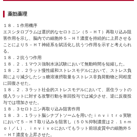
薬効薬理
１８．１作用機序
エスシタロプラムは選択的なセロトニン（５－ＨＴ）再取り込み阻
害作用を示し、脳内での細胞外５－ＨＴ濃度を持続的に上昇させる
ことにより５－ＨＴ神経系を賦活化し抗うつ作用を示すと考えられ
る。
１８．２抗うつ作用
１８．２．１マウス強制水泳試験において無動時間を短縮した。
１８．２．２ラット慢性緩和ストレスモデルにおいて、ストレス負
荷により減少したショ糖溶液摂取量をストレス非負荷動物と同程度
に回復させた。
１８．２．３ラット社会的ストレスモデルにおいて、居住ラットの
侵入ラットに対する攻撃行動を単回投与では減少させ、逆に反復投
与では増加させた。
１８．３セロトニン再取り込み阻害作用
１８．３．１ラット脳シナプトソームを用いたｉｎｖｉｔｒｏ実験
において５－ＨＴ取り込みを阻害し（５０％抑制濃度は２．１ｎｍ
ｏｌ／Ｌ）、ｉｎｖｉｖｏにおいてもラット前頭皮質中の細胞外５
－ＨＴ濃度を上昇させた。