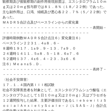
観察期及び後観察期の副作用発現頻度は、エスシタロプラム１０ｍ
ｇ又は２０ｍｇ投与群では８１．８％（１８／２２例）であった。
主な副作用は、口渇、傾眠及び悪心各２２．７％（５／２２例）で
あった。
ＭＡＤＲＳ合計点及びベースラインからの変化量
－－－－－－－－－－－－－－－－－－－－－－－－－－表開始－
－－－－－－－－－－－－－－－－－－－－－－－－－
評価時期例数ＭＡＤＲＳ合計点注６）変化量注６）
ベースライン２２３１．４±８．６－
８週時１９１７．１±９．９－１３．７±９．０
２４週時１４１１．５±８．５－１８．６±７．６
５２週時１３７．４±６．４－２３．３±６．６
注６）Ｍｅａｎ±Ｓ．Ｄ．
－－－－－－－－－－－－－－－－－－－－－－－－－－表終了－
－－－－－－－－－－－－－－－－－－－－－－－－－
〈社会不安障害〉
１７．１．４国内第ＩＩＩ相試験
社会不安障害患者を対象として、エスシタロプラムシュウ酸塩（エ
スシタロプラムとして１日１０ｍｇ又は２０ｍｇ）又はプラセボを
１２週間投与した結果、主要評価項目であるＬｉｅｂｏｗｉｔｚＳ
ｏｃｉａｌＡｎｘｉｅｔｙＳｃａｌｅ－Ｊ（ＬＳＡＳ－Ｊ）合計点
の変化量は次表のとおりであった。