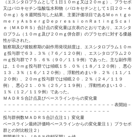
（エスシタロプラムとして１日１０ｍｇ又は２０ｍｇ）、プラセボ
又はパロキセチン塩酸塩水和物（パロキセチンとして１日２０～４
０ｍｇ）を８週間投与した結果、主要評価項目であるＭｏｎｔｇｏ
ｍｅｒｙＡｓｂｅｒｇＤｅｐｒｅｓｓｉｏｎＲａｔｉｎｇＳｃａｌ
ｅ（ＭＡＤＲＳ）合計点の変化量は次表のとおりであり、エスシタ
ロプラム（１０ｍｇ及び２０ｍｇ併合群）のプラセボに対する優越
性が示された。
観察期及び後観察期の副作用発現頻度は、エスシタロプラム１０ｍ
ｇ投与群で６３．３％（７６／１２０例）、エスシタロプラム２０
ｍｇ投与群で７５．６％（９０／１１９例）であった。主な副作用
は、１０ｍｇ投与群では傾眠１５．０％（１８／１２０例）、悪心
１３．３％（１６／１２０例）、浮動性めまい９．２％（１１／１
２０例）、２０ｍｇ投与群では傾眠２０．２％（２４／１１９
例）、悪心２１．０％（２５／１１９例）、浮動性めまい１０．
１％（１２／１１９例）であった。
ＭＡＤＲＳ合計点及びベースラインからの変化量
－－－－－－－－－－－－－－－－－－－－－－－－－－表開始－
－－－－－－－－－－－－－－－－－－－－－－－－－
投与群例数ＭＡＤＲＳ合計点注１）変化量
ベースライン最終評価時ベースラインからの変化量注１）プラセボ
群との対比較注２）
群間差注３）［９５％信頼区間］ｐ値