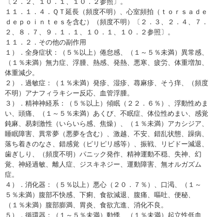
〔２．２、１０．１、１０．２参照〕。
１１．１．４．ＱＴ延長（頻度不明）、心室頻拍（ｔｏｒｓａｄｅ
ｄｅｐｏｉｎｔｅｓを含む）（頻度不明）〔２．３、２．４、７．
２、８．７、９．１．１、１０．１、１０．２参照〕。
１１．２．その他の副作用
１）．全身症状：（５％以上）倦怠感、（１～５％未満）異常感、
（１％未満）無力症、浮腫、熱感、発熱、悪寒、疲労、体重増加、
体重減少。
２）．過敏症：（１％未満）発疹、湿疹、蕁麻疹、そう痒、（頻度
不明）アナフィラキシー反応、血管浮腫。
３）．精神神経系：（５％以上）傾眠（２２．６％）、浮動性めま
い、頭痛、（１～５％未満）あくび、不眠症、体位性めまい、感覚
鈍麻、易刺激性（いらいら感、焦燥）、（１％未満）アカシジア、
睡眠障害、異常夢（悪夢を含む）、激越、不安、錯乱状態、躁病、
落ち着きのなさ、錯感覚（ピリピリ感等）、振戦、リビドー減退、
歯ぎしり、（頻度不明）パニック発作、精神運動不穏、失神、幻
覚、神経過敏、離人症、ジスキネジー、運動障害、無オルガズム
症。
４）．消化器：（５％以上）悪心（２０．７％）、口渇、（１～
５％未満）腹部不快感、下痢、食欲減退、腹痛、嘔吐、便秘、
（１％未満）腹部膨満、胃炎、食欲亢進、消化不良。
５）．循環器：（１～５％未満）動悸、（１％未満）起立性低血