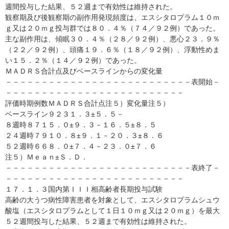
週間投与した結果、５２週まで有効性は維持された。
観察期及び後観察期の副作用発現頻度は、エスシタロプラム１０ｍ
ｇ又は２０ｍｇ投与群では８０．４％（７４／９２例）であった。
主な副作用は、傾眠３０．４％（２８／９２例）、悪心２３．９％
（２２／９２例）、頭痛１９．６％（１８／９２例）、浮動性めま
い１５．２％（１４／９２例）であった。
ＭＡＤＲＳ合計点及びベースラインからの変化量
－－－－－－－－－－－－－－－－－－－－－－－－－－表開始－
－－－－－－－－－－－－－－－－－－－－－－－－－
評価時期例数ＭＡＤＲＳ合計点注５）変化量注５）
ベースライン９２３１．３±５．５－
８週時８７１５．０±９．３－１６．５±８．５
２４週時７９１０．８±９．１－２０．３±８．６
５２週時６６８．０±７．４－２３．０±７．６
注５）Ｍｅａｎ±Ｓ．Ｄ．
－－－－－－－－－－－－－－－－－－－－－－－－－－表終了－
－－－－－－－－－－－－－－－－－－－－－－－－－
１７．１．３国内第ＩＩＩ相高齢者長期投与試験
高齢の大うつ病性障害患者を対象として、エスシタロプラムシュウ
酸塩（エスシタロプラムとして１日１０ｍｇ又は２０ｍｇ）を最大
５２週間投与した結果、５２週まで有効性は維持された。