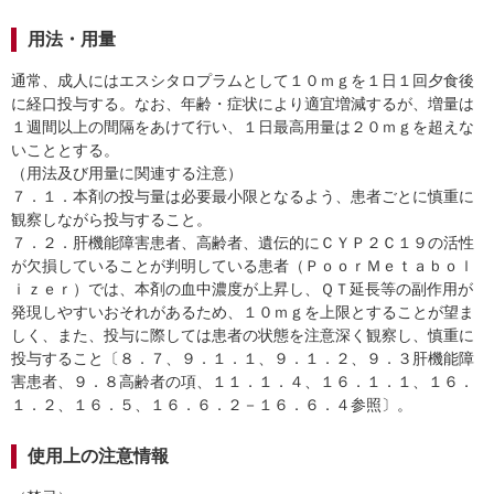
用法・用量
通常、成人にはエスシタロプラムとして１０ｍｇを１日１回夕食後
に経口投与する。なお、年齢・症状により適宜増減するが、増量は
１週間以上の間隔をあけて行い、１日最高用量は２０ｍｇを超えな
いこととする。
（用法及び用量に関連する注意）
７．１．本剤の投与量は必要最小限となるよう、患者ごとに慎重に
観察しながら投与すること。
７．２．肝機能障害患者、高齢者、遺伝的にＣＹＰ２Ｃ１９の活性
が欠損していることが判明している患者（ＰｏｏｒＭｅｔａｂｏｌ
ｉｚｅｒ）では、本剤の血中濃度が上昇し、ＱＴ延長等の副作用が
発現しやすいおそれがあるため、１０ｍｇを上限とすることが望ま
しく、また、投与に際しては患者の状態を注意深く観察し、慎重に
投与すること〔８．７、９．１．１、９．１．２、９．３肝機能障
害患者、９．８高齢者の項、１１．１．４、１６．１．１、１６．
１．２、１６．５、１６．６．２－１６．６．４参照〕。
使用上の注意情報