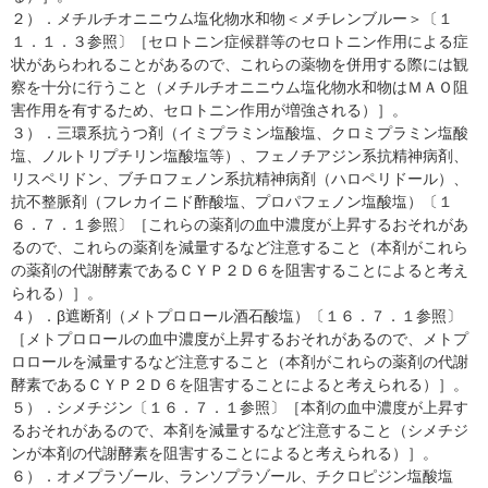
２）．メチルチオニニウム塩化物水和物＜メチレンブルー＞〔１
１．１．３参照〕［セロトニン症候群等のセロトニン作用による症
状があらわれることがあるので、これらの薬物を併用する際には観
察を十分に行うこと（メチルチオニニウム塩化物水和物はＭＡＯ阻
害作用を有するため、セロトニン作用が増強される）］。
３）．三環系抗うつ剤（イミプラミン塩酸塩、クロミプラミン塩酸
塩、ノルトリプチリン塩酸塩等）、フェノチアジン系抗精神病剤、
リスペリドン、ブチロフェノン系抗精神病剤（ハロペリドール）、
抗不整脈剤（フレカイニド酢酸塩、プロパフェノン塩酸塩）〔１
６．７．１参照〕［これらの薬剤の血中濃度が上昇するおそれがあ
るので、これらの薬剤を減量するなど注意すること（本剤がこれら
の薬剤の代謝酵素であるＣＹＰ２Ｄ６を阻害することによると考え
られる）］。
４）．β遮断剤（メトプロロール酒石酸塩）〔１６．７．１参照〕
［メトプロロールの血中濃度が上昇するおそれがあるので、メトプ
ロロールを減量するなど注意すること（本剤がこれらの薬剤の代謝
酵素であるＣＹＰ２Ｄ６を阻害することによると考えられる）］。
５）．シメチジン〔１６．７．１参照〕［本剤の血中濃度が上昇す
るおそれがあるので、本剤を減量するなど注意すること（シメチジ
ンが本剤の代謝酵素を阻害することによると考えられる）］。
６）．オメプラゾール、ランソプラゾール、チクロピジン塩酸塩