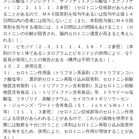
メシル酸塩＜アジレクト＞、サフィナミドメシル酸塩＜エクフィナ
＞）〔２．２、１１．１．３参照〕［セロトニン症候群があらわれ
ることがあるので、ＭＡＯ阻害剤を投与中あるいは投与中止後１４
日間以内の患者には投与しないこと（また、本剤投与後にＭＡＯ阻
害剤を投与する場合には、１４日間以上の間隔をあけること）（セ
ロトニンの分解が阻害され、脳内セロトニン濃度が高まると考えら
れる）］。
２）．ピモジド〔２．３、１１．１．４、１６．７．２参照〕［本
剤のラセミ体であるシタロプラムとピモジドとの併用により、ＱＴ
延長が発現したとの報告がある（機序は不明である）］。
１０．２．併用注意：
１）．セロトニン作用薬（トリプタン系薬剤（スマトリプタンコハ
ク酸塩等）、選択的セロトニン再取り込み阻害剤、セロトニン前駆
物質含有製剤（Ｌ－トリプトファン含有製剤）又はセロトニン前駆
物質含有食品（Ｌ－トリプトファン含有食品）等、トラマドール塩
酸塩、リネゾリド、炭酸リチウム、セイヨウオトギリソウ＜セン
ト・ジョーンズ・ワート＞含有食品（Ｓｔ．Ｊｏｈｎ’ｓＷｏｒｔ）
等）〔１１．１．３参照〕［セロトニン症候群等のセロトニン作用
による症状があらわれることがあるので、これらの薬物を併用する
際には観察を十分に行うこと（本剤はセロトニン再取り込み阻害作
用を有するため、併用により、セロトニン作用が増強することがあ
る）］。