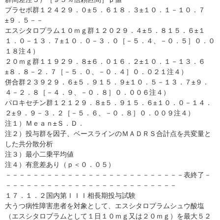
プラセボ群１２４２９．０±５．６１８．３±１０．１－１０．７
±９．５－－
エスシタロプラム１０ｍｇ群１２０２９．４±５．８１５．６±１
１．０－１３．７±１０．０－３．０［－５．４、－０．５］０．０
１８注４）
２０ｍｇ群１１９２９．８±６．０１６．２±１０．１－１３．６
±８．８－２．７［－５．０、－０．４］０．０２１注４）
併合群２３９２９．６±５．９１５．９±１０．５－１３．７±９．
４－２．８［－４．９、－０．８］０．００６注４）
パロキセチン群１２１２９．８±５．９１５．６±１０．０－１４．
２±９．９－３．２［－５．６、－０．８］０．００９注４）
注１）Ｍｅａｎ±Ｓ．Ｄ．
注２）投与群を因子、ベースラインのＭＡＤＲＳ合計点を共変量と
した共分散分析
注３）最小二乗平均値
注４）有意差あり（ｐ＜０．０５）
－－－－－－－－－－－－－－－－－－－－－－－－－－表終了－
－－－－－－－－－－－－－－－－－－－－－－－－－
１７．１．２国内第ＩＩＩ相長期投与試験
大うつ病性障害患者を対象として、エスシタロプラムシュウ酸塩
（エスシタロプラムとして１日１０ｍｇ又は２０ｍｇ）を最大５２