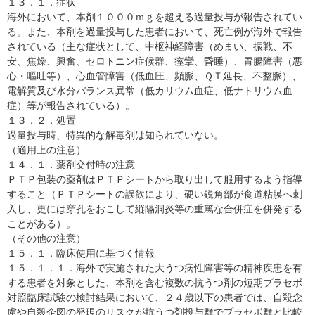
１３．１．症状
海外において、本剤１０００ｍｇを超える過量投与が報告されてい
る。また、本剤を過量投与した患者において、死亡例が海外で報告
されている（主な症状として、中枢神経障害（めまい、振戦、不
安、焦燥、興奮、セロトニン症候群、痙攣、昏睡）、胃腸障害（悪
心・嘔吐等）、心血管障害（低血圧、頻脈、ＱＴ延長、不整脈）、
電解質及び水分バランス異常（低カリウム血症、低ナトリウム血
症）等が報告されている）。
１３．２．処置
過量投与時、特異的な解毒剤は知られていない。
（適用上の注意）
１４．１．薬剤交付時の注意
ＰＴＰ包装の薬剤はＰＴＰシートから取り出して服用するよう指導
すること（ＰＴＰシートの誤飲により、硬い鋭角部が食道粘膜へ刺
入し、更には穿孔をおこして縦隔洞炎等の重篤な合併症を併発する
ことがある）。
（その他の注意）
１５．１．臨床使用に基づく情報
１５．１．１．海外で実施された大うつ病性障害等の精神疾患を有
する患者を対象とした、本剤を含む複数の抗うつ剤の短期プラセボ
対照臨床試験の検討結果において、２４歳以下の患者では、自殺念
慮や自殺企図の発現のリスクが抗うつ剤投与群でプラセボ群と比較