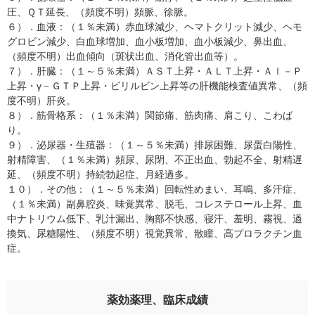
圧、ＱＴ延長、（頻度不明）頻脈、徐脈。
６）．血液：（１％未満）赤血球減少、ヘマトクリット減少、ヘモ
グロビン減少、白血球増加、血小板増加、血小板減少、鼻出血、
（頻度不明）出血傾向（斑状出血、消化管出血等）。
７）．肝臓：（１～５％未満）ＡＳＴ上昇・ＡＬＴ上昇・Ａｌ－Ｐ
上昇・γ－ＧＴＰ上昇・ビリルビン上昇等の肝機能検査値異常、（頻
度不明）肝炎。
８）．筋骨格系：（１％未満）関節痛、筋肉痛、肩こり、こわば
り。
９）．泌尿器・生殖器：（１～５％未満）排尿困難、尿蛋白陽性、
射精障害、（１％未満）頻尿、尿閉、不正出血、勃起不全、射精遅
延、（頻度不明）持続勃起症、月経過多。
１０）．その他：（１～５％未満）回転性めまい、耳鳴、多汗症、
（１％未満）副鼻腔炎、味覚異常、脱毛、コレステロール上昇、血
中ナトリウム低下、乳汁漏出、胸部不快感、寝汗、羞明、霧視、過
換気、尿糖陽性、（頻度不明）視覚異常、散瞳、高プロラクチン血
症。
薬効薬理、臨床成績