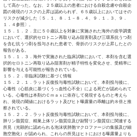
して高かった。なお、２５歳以上の患者における自殺念慮や自殺企
図の発現のリスクの上昇は認められず、６５歳以上においてはその
リスクが減少した〔５．１、８．１－８．４、９．１．３、９．
１．４参照〕。
１５．１．２．主に５０歳以上を対象に実施された海外の疫学調査
において、選択的セロトニン再取り込み阻害剤及び三環系抗うつ剤
を含む抗うつ剤を投与された患者で、骨折のリスクが上昇したとの
報告がある。
１５．１．３．海外で実施された臨床試験において、本剤を含む選
択的セロトニン再取り込み阻害剤が精子特性を変化させ、受精率に
影響を与える可能性が報告されている。
１５．２．非臨床試験に基づく情報
１５．２．１．ラット反復投与毒性試験において、本剤投与後に、
心毒性（心筋炎に基づくうっ血性心不全）による死亡が認められて
いる。心毒性は本剤のＣｍａｘに依存して発現するものと考えら
れ、発現の閾値におけるラット及びヒト曝露量の乖離は約８倍と推
察されている。
１５．２．２．ラット反復投与毒性試験において、本剤投与後に、
肺リン脂質症、精巣上体リン脂質症及び副腎リン脂質症に関連する
所見（光顕的に認められる泡沫状肺胞マクロファージの集簇及び細
胞空胞化）が認められ、これらの所見はヒトにおける曝露量よりも