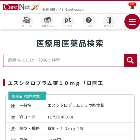
未読
医療情報サイト CareNet.com
ニュース
連載コラム
ポイント
ヘルプ
ログイン
医療用医薬品検索
商品名または一般名で検索
エスシタロプラム錠１０ｍｇ「日医工」
後発品（加算対象）
一般名
エスシタロプラムシュウ酸塩錠
YJコード
1179054F1081
剤型・規格
錠剤・１０ｍｇ１錠
薬価
38.00円