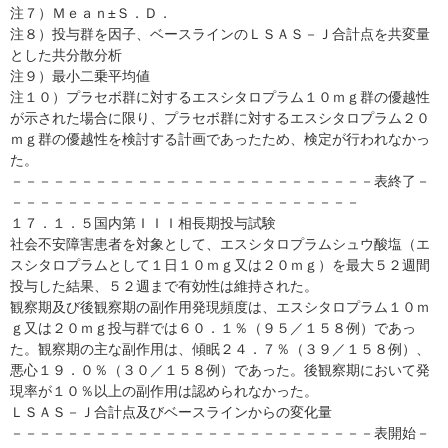
注７）Ｍｅａｎ±Ｓ．Ｄ．
注８）投与群を因子、ベースラインのＬＳＡＳ－Ｊ合計点を共変量
とした共分散分析
注９）最小二乗平均値
注１０）プラセボ群に対するエスシタロプラム１０ｍｇ群の優越性
が示された場合に限り、プラセボ群に対するエスシタロプラム２０
ｍｇ群の優越性を検討する計画であったため、検定が行われなかっ
た。
－－－－－－－－－－－－－－－－－－－－－－－－－－表終了－
－－－－－－－－－－－－－－－－－－－－－－－－－
１７．１．５国内第ＩＩＩ相長期投与試験
社会不安障害患者を対象として、エスシタロプラムシュウ酸塩（エ
スシタロプラムとして１日１０ｍｇ又は２０ｍｇ）を最大５２週間
投与した結果、５２週まで有効性は維持された。
観察期及び後観察期の副作用発現頻度は、エスシタロプラム１０ｍ
ｇ又は２０ｍｇ投与群では６０．１％（９５／１５８例）であっ
た。観察期の主な副作用は、傾眠２４．７％（３９／１５８例）、
悪心１９．０％（３０／１５８例）であった。後観察期において発
現率が１０％以上の副作用は認められなかった。
ＬＳＡＳ－Ｊ合計点及びベースラインからの変化量
－－－－－－－－－－－－－－－－－－－－－－－－－－表開始－