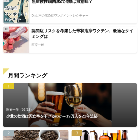
無症候性細菌尿の治療は無意味？
Dr.山本の感染症ワンポイントレクチャー
10
認知症リスクを考慮した帯状疱疹ワクチン、最適なタイ
ミングは
医療一般
月間ランキング
1
医療一般
（07/22）
少量の飲酒は死亡率を下げるのか～19万人を21年追跡
2
3