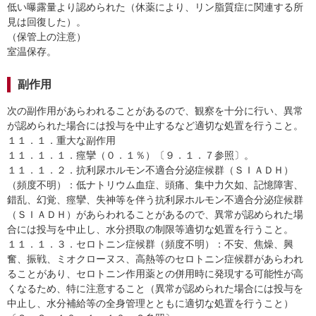
低い曝露量より認められた（休薬により、リン脂質症に関連する所
見は回復した）。
（保管上の注意）
室温保存。
副作用
次の副作用があらわれることがあるので、観察を十分に行い、異常
が認められた場合には投与を中止するなど適切な処置を行うこと。
１１．１．重大な副作用
１１．１．１．痙攣（０．１％）〔９．１．７参照〕。
１１．１．２．抗利尿ホルモン不適合分泌症候群（ＳＩＡＤＨ）
（頻度不明）：低ナトリウム血症、頭痛、集中力欠如、記憶障害、
錯乱、幻覚、痙攣、失神等を伴う抗利尿ホルモン不適合分泌症候群
（ＳＩＡＤＨ）があらわれることがあるので、異常が認められた場
合には投与を中止し、水分摂取の制限等適切な処置を行うこと。
１１．１．３．セロトニン症候群（頻度不明）：不安、焦燥、興
奮、振戦、ミオクローヌス、高熱等のセロトニン症候群があらわれ
ることがあり、セロトニン作用薬との併用時に発現する可能性が高
くなるため、特に注意すること（異常が認められた場合には投与を
中止し、水分補給等の全身管理とともに適切な処置を行うこと）