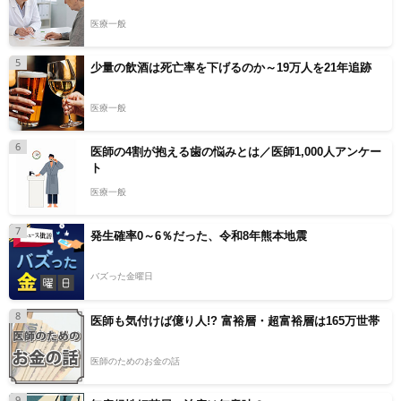
医療一般
5
少量の飲酒は死亡率を下げるのか～19万人を21年追跡
医療一般
6
医師の4割が抱える歯の悩みとは／医師1,000人アンケー
ト
医療一般
7
発生確率0～6％だった、令和8年熊本地震
バズった金曜日
8
医師も気付けば億り人!? 富裕層・超富裕層は165万世帯
医師のためのお金の話
9