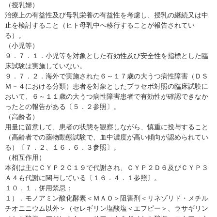
（授乳婦）
治療上の有益性及び母乳栄養の有益性を考慮し、授乳の継続又は中
止を検討すること（ヒト母乳中へ移行することが報告されてい
る）。
（小児等）
９．７．１．小児等を対象とした有効性及び安全性を指標とした臨
床試験は実施していない。
９．７．２．海外で実施された６～１７歳の大うつ病性障害（ＤＳ
Ｍ－４における分類）患者を対象としたプラセボ対照の臨床試験に
おいて、６～１１歳の大うつ病性障害患者で有効性が確認できなか
ったとの報告がある〔５．２参照〕。
（高齢者）
用量に留意して、患者の状態を観察しながら、慎重に投与すること
（高齢者での薬物動態試験で、血中濃度が高い傾向が認められてい
る）〔７．２、１６．６．３参照〕。
（相互作用）
本剤は主にＣＹＰ２Ｃ１９で代謝され、ＣＹＰ２Ｄ６及びＣＹＰ３
Ａ４も代謝に関与している〔１６．４．１参照〕。
１０．１．併用禁忌：
１）．モノアミン酸化酵素＜ＭＡＯ＞阻害剤＜リネゾリド・メチル
チオニニウム以外＞（セレギリン塩酸塩＜エフピー＞、ラサギリン