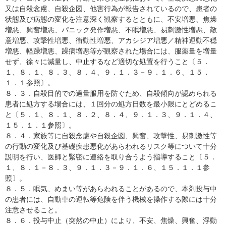
又は自殺念慮、自殺企図、他害行為が報告されているので、患者の
状態及び病態の変化を注意深く観察するとともに、不安増悪、焦燥
増悪、興奮増悪、パニック発作増悪、不眠増悪、易刺激性増悪、敵
意増悪、攻撃性増悪、衝動性増悪、アカシジア増悪／精神運動不穏
増悪、軽躁増悪、躁病増悪等が観察された場合には、服薬量を増量
せず、徐々に減量し、中止するなど適切な処置を行うこと〔５．
１、８．１、８．３、８．４、９．１．３－９．１．６、１５．
１．１参照〕。
８．３．自殺目的での過量服用を防ぐため、自殺傾向が認められる
患者に処方する場合には、１回分の処方日数を最小限にとどめるこ
と〔５．１、８．１、８．２、８．４、９．１．３、９．１．４、
１５．１．１参照〕。
８．４．家族等に自殺念慮や自殺企図、興奮、攻撃性、易刺激性等
の行動の変化及び基礎疾患悪化があらわれるリスク等について十分
説明を行い、医師と緊密に連絡を取り合うよう指導すること〔５．
１、８．１－８．３、９．１．３－９．１．６、１５．１．１参
照〕。
８．５．眠気、めまい等があらわれることがあるので、本剤投与中
の患者には、自動車の運転等危険を伴う機械を操作する際には十分
注意させること。
８．６．投与中止（突然の中止）により、不安、焦燥、興奮、浮動