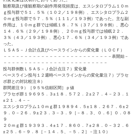
観察期及び後観察期の副作用発現頻度は、エスシタロプラム１０ｍ
ｇ投与群で５１．５％（１０２／１９８例）、エスシタロプラム２
０ｍｇ投与群で５７．５％（１１１／１９３例）であった。主な副
作用は、１０ｍｇ群では傾眠１８．７％（３７／１９８例）、悪心
１４．６％（２９／１９８例）、２０ｍｇ投与群では傾眠２２．
３％（４３／１９３例）、悪心１７．６％（３４／１９３例）であ
った。
ＬＳＡＳ－Ｊ合計点及びベースラインからの変化量（ＬＯＣＦ）
－－－－－－－－－－－－－－－－－－－－－－－－－－表開始－
－－－－－－－－－－－－－－－－－－－－－－－－－
投与群例数ＬＳＡＳ－Ｊ合計点注７）変化量
ベースライン投与１２週時ベースラインからの変化量注７）プラセ
ボ群との対比較注８）
群間差注９）［９５％信頼区間］ｐ値
プラセボ群１９６９５．３±１８．５７２．２±２７．４－２３．１
±２１．４－－
エスシタロプラム１０ｍｇ群１９８９４．５±１８．２６７．６±２
９．０－２６．９±２３．３－３．９［－８．３、０．６］０．０８
９
２０ｍｇ群１９３９３．４±１７．８６０．７±２８．０－３２．６
±２５．６－９．８［－１４．５、－５．２］－注１０）