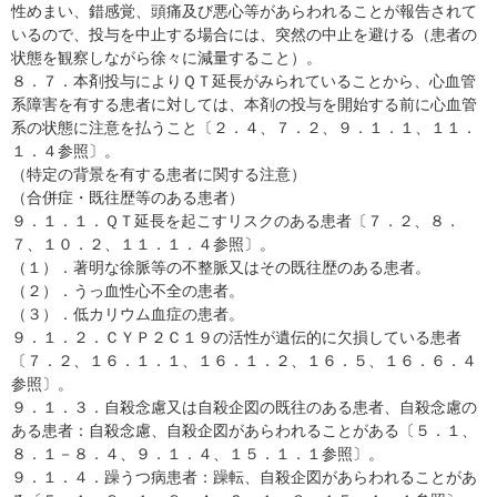
性めまい、錯感覚、頭痛及び悪心等があらわれることが報告されて
いるので、投与を中止する場合には、突然の中止を避ける（患者の
状態を観察しながら徐々に減量すること）。
８．７．本剤投与によりＱＴ延長がみられていることから、心血管
系障害を有する患者に対しては、本剤の投与を開始する前に心血管
系の状態に注意を払うこと〔２．４、７．２、９．１．１、１１．
１．４参照〕。
（特定の背景を有する患者に関する注意）
（合併症・既往歴等のある患者）
９．１．１．ＱＴ延長を起こすリスクのある患者〔７．２、８．
７、１０．２、１１．１．４参照〕。
（１）．著明な徐脈等の不整脈又はその既往歴のある患者。
（２）．うっ血性心不全の患者。
（３）．低カリウム血症の患者。
９．１．２．ＣＹＰ２Ｃ１９の活性が遺伝的に欠損している患者
〔７．２、１６．１．１、１６．１．２、１６．５、１６．６．４
参照〕。
９．１．３．自殺念慮又は自殺企図の既往のある患者、自殺念慮の
ある患者：自殺念慮、自殺企図があらわれることがある〔５．１、
８．１－８．４、９．１．４、１５．１．１参照〕。
９．１．４．躁うつ病患者：躁転、自殺企図があらわれることがあ