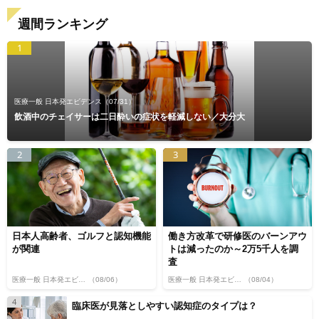
週間ランキング
1
医療一般 日本発エビデンス
（07/31）
飲酒中のチェイサーは二日酔いの症状を軽減しない／大分大
2
3
日本人高齢者、ゴルフと認知機能
働き方改革で研修医のバーンアウ
が関連
トは減ったのか～2万5千人を調
査
医療一般 日本発エビデンス
（08/06）
医療一般 日本発エビデンス
（08/04）
4
臨床医が見落としやすい認知症のタイプは？