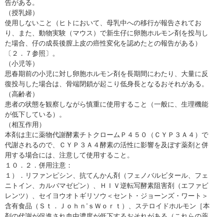
告がある。
（授乳婦）
使用しないこと（ヒトにおいて、母乳中への移行が報告されてお
り、また、動物実験（マウス）で新生仔に卵胞ホルモン剤を投与し
た場合、仔の成長後膣上皮の癌性変化を認めたとの報告がある）
〔２．７参照〕。
（小児等）
思春期前の小児に対し卵胞ホルモン剤を長期間にわたり、大量に反
復投与した場合は、骨端閉鎖が起こり低身長となるおそれがある。
（高齢者）
患者の状態を観察しながら慎重に使用すること（一般に、生理機能
が低下している）。
（相互作用）
本剤は主に薬物代謝酵素チトクロームＰ４５０（ＣＹＰ３Ａ４）で
代謝されるので、ＣＹＰ３Ａ４酵素の活性に影響を及ぼす薬剤と併
用する場合には、注意して使用すること。
１０．２．併用注意：
１）．リファンピシン、抗てんかん剤（フェノバルビタール、フェ
ニトイン、カルバマゼピン）、ＨＩＶ逆転写酵素阻害剤（エファビ
レンツ）、セイヨウオトギリソウ＜セント・ジョーンズ・ワート＞
含有食品（Ｓｔ．Ｊｏｈｎ’ｓＷｏｒｔ）、ステロイドホルモン［本
剤の代謝が促進され血中濃度が低下するおそれがある（これらの薬