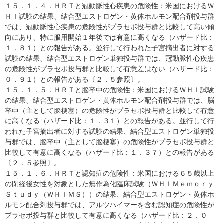
１５．１．４．ＨＲＴと冠動脈性心疾患の危険性：米国におけるＷ
ＨＩ試験の結果、結合型エストロゲン・黄体ホルモン配合剤投与群
では、冠動脈性心疾患の危険性がプラセボ投与群と比較して高い傾
向にあり、特に服用開始１年後では有意に高くなる（ハザード比：
１．８１）との報告がある。並行して行われた子宮摘出者に対する
試験の結果、結合型エストロゲン単独投与群では、冠動脈性心疾患
の危険性がプラセボ投与群と比較して有意差はない（ハザード比：
０．９１）との報告がある〔２．５参照〕。
１５．１．５．ＨＲＴと脳卒中の危険性：米国におけるＷＨＩ試験
の結果、結合型エストロゲン・黄体ホルモン配合剤投与群では、脳
卒中（主として脳梗塞）の危険性がプラセボ投与群と比較して有意
に高くなる（ハザード比：１．３１）との報告がある。並行して行
われた子宮摘出者に対する試験の結果、結合型エストロゲン単独投
与群では、脳卒中（主として脳梗塞）の危険性がプラセボ投与群と
比較して有意に高くなる（ハザード比：１．３７）との報告がある
〔２．５参照〕。
１５．１．６．ＨＲＴと認知症の危険性：米国における６５歳以上
の閉経後女性を対象とした無作為化臨床試験（ＷＨＩＭｅｍｏｒｙ
Ｓｔｕｄｙ（ＷＨＩＭＳ））の結果、結合型エストロゲン・黄体ホ
ルモン配合剤投与群では、アルツハイマーを含む認知症の危険性が
プラセボ投与群と比較して有意に高くなる（ハザード比：２．０