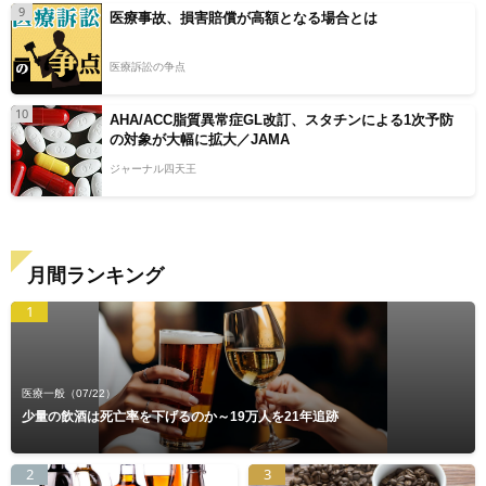
9
医療事故、損害賠償が高額となる場合とは
医療訴訟の争点
10
AHA/ACC脂質異常症GL改訂、スタチンによる1次予防
の対象が大幅に拡大／JAMA
ジャーナル四天王
月間ランキング
1
医療一般
（07/22）
少量の飲酒は死亡率を下げるのか～19万人を21年追跡
2
3