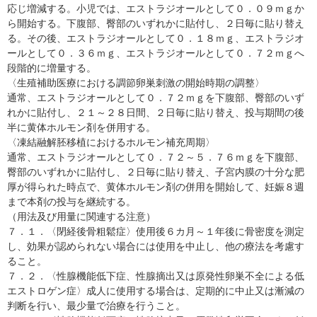
応じ増減する。小児では、エストラジオールとして０．０９ｍｇか
ら開始する。下腹部、臀部のいずれかに貼付し、２日毎に貼り替え
る。その後、エストラジオールとして０．１８ｍｇ、エストラジオ
ールとして０．３６ｍｇ、エストラジオールとして０．７２ｍｇへ
段階的に増量する。
〈生殖補助医療における調節卵巣刺激の開始時期の調整〉
通常、エストラジオールとして０．７２ｍｇを下腹部、臀部のいず
れかに貼付し、２１～２８日間、２日毎に貼り替え、投与期間の後
半に黄体ホルモン剤を併用する。
〈凍結融解胚移植におけるホルモン補充周期〉
通常、エストラジオールとして０．７２～５．７６ｍｇを下腹部、
臀部のいずれかに貼付し、２日毎に貼り替え、子宮内膜の十分な肥
厚が得られた時点で、黄体ホルモン剤の併用を開始して、妊娠８週
まで本剤の投与を継続する。
（用法及び用量に関連する注意）
７．１．〈閉経後骨粗鬆症〉使用後６カ月～１年後に骨密度を測定
し、効果が認められない場合には使用を中止し、他の療法を考慮す
ること。
７．２．〈性腺機能低下症、性腺摘出又は原発性卵巣不全による低
エストロゲン症〉成人に使用する場合は、定期的に中止又は漸減の
判断を行い、最少量で治療を行うこと。