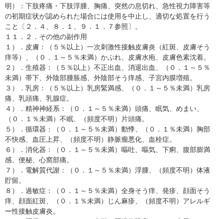
明）：下肢疼痛・下肢浮腫、胸痛、突然の息切れ、急性視力障害等
の初期症状が認められた場合には使用を中止し、適切な処置を行う
こと〔２．４、８．１、９．１．７参照〕。
１１．２．その他の副作用
１）．皮膚：（５％以上）一次刺激性接触皮膚炎（紅斑、皮膚そう
痒等）、（０．１～５％未満）かぶれ、皮膚水疱、皮膚色素沈着。
２）．生殖器：（５％以上）不正出血、消退出血、（０．１～５％
未満）帯下、外陰部腫脹感、外陰部そう痒感、子宮内膜増殖。
３）．乳房：（５％以上）乳房緊満感、（０．１～５％未満）乳房
痛、乳頭痛、乳腺症。
４）．精神神経系：（０．１～５％未満）頭痛、眠気、めまい、
（０．１％未満）不眠、（頻度不明）片頭痛。
５）．循環器：（０．１～５％未満）動悸、（０．１％未満）胸部
不快感、血圧上昇、（頻度不明）静脈瘤悪化、血栓症。
６）．消化器：（０．１～５％未満）嘔吐、嘔気、下痢、腹部膨満
感、便秘、心窩部痛。
７）．電解質代謝：（０．１～５％未満）浮腫、（頻度不明）体液
貯留。
８）．過敏症：（０．１～５％未満）全身そう痒、発疹、顔面そう
痒、顔面紅斑、（０．１％未満）じん麻疹、（頻度不明）アレルギ
ー性接触皮膚炎。