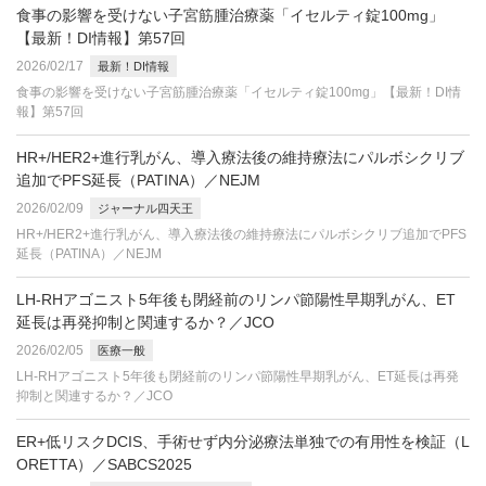
食事の影響を受けない子宮筋腫治療薬「イセルティ錠100mg」
【最新！DI情報】第57回
2026/02/17
最新！DI情報
食事の影響を受けない子宮筋腫治療薬「イセルティ錠100mg」【最新！DI情
報】第57回
HR+/HER2+進行乳がん、導入療法後の維持療法にパルボシクリブ
追加でPFS延長（PATINA）／NEJM
2026/02/09
ジャーナル四天王
HR+/HER2+進行乳がん、導入療法後の維持療法にパルボシクリブ追加でPFS
延長（PATINA）／NEJM
LH-RHアゴニスト5年後も閉経前のリンパ節陽性早期乳がん、ET
延長は再発抑制と関連するか？／JCO
2026/02/05
医療一般
LH-RHアゴニスト5年後も閉経前のリンパ節陽性早期乳がん、ET延長は再発
抑制と関連するか？／JCO
ER+低リスクDCIS、手術せず内分泌療法単独での有用性を検証（L
ORETTA）／SABCS2025