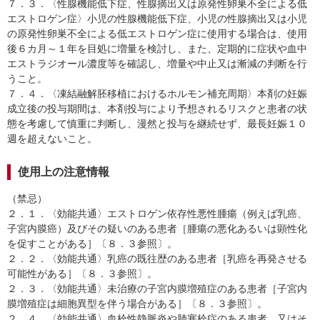
７．３．〈性腺機能低下症、性腺摘出又は原発性卵巣不全による低
エストロゲン症〉小児の性腺機能低下症、小児の性腺摘出又は小児
の原発性卵巣不全による低エストロゲン症に使用する場合は、使用
後６カ月～１年を目処に増量を検討し、また、定期的に症状や血中
エストラジオール濃度等を確認し、増量や中止又は漸減の判断を行
うこと。
７．４．〈凍結融解胚移植におけるホルモン補充周期〉本剤の妊娠
成立後の投与期間は、本剤投与により予想されるリスクと患者の状
態を考慮して慎重に判断し、漫然と投与を継続せず、最長妊娠１０
週を超えないこと。
使用上の注意情報
（禁忌）
２．１．〈効能共通〉エストロゲン依存性悪性腫瘍（例えば乳癌、
子宮内膜癌）及びその疑いのある患者［腫瘍の悪化あるいは顕性化
を促すことがある］〔８．３参照〕。
２．２．〈効能共通〉乳癌の既往歴のある患者［乳癌を再発させる
可能性がある］〔８．３参照〕。
２．３．〈効能共通〉未治療の子宮内膜増殖症のある患者［子宮内
膜増殖症は細胞異型を伴う場合がある］〔８．３参照〕。
２．４．〈効能共通〉血栓性静脈炎や肺塞栓症のある患者、又はそ