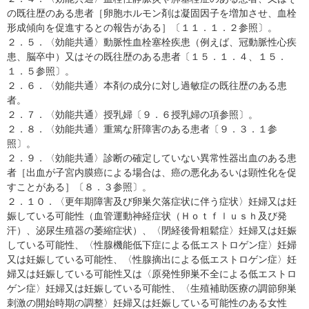
の既往歴のある患者［卵胞ホルモン剤は凝固因子を増加させ、血栓
形成傾向を促進するとの報告がある］〔１１．１．２参照〕。
２．５．〈効能共通〉動脈性血栓塞栓疾患（例えば、冠動脈性心疾
患、脳卒中）又はその既往歴のある患者〔１５．１．４、１５．
１．５参照〕。
２．６．〈効能共通〉本剤の成分に対し過敏症の既往歴のある患
者。
２．７．〈効能共通〉授乳婦〔９．６授乳婦の項参照〕。
２．８．〈効能共通〉重篤な肝障害のある患者〔９．３．１参
照〕。
２．９．〈効能共通〉診断の確定していない異常性器出血のある患
者［出血が子宮内膜癌による場合は、癌の悪化あるいは顕性化を促
すことがある］〔８．３参照〕。
２．１０．〈更年期障害及び卵巣欠落症状に伴う症状〉妊婦又は妊
娠している可能性（血管運動神経症状（Ｈｏｔｆｌｕｓｈ及び発
汗）、泌尿生殖器の萎縮症状）、〈閉経後骨粗鬆症〉妊婦又は妊娠
している可能性、〈性腺機能低下症による低エストロゲン症〉妊婦
又は妊娠している可能性、〈性腺摘出による低エストロゲン症〉妊
婦又は妊娠している可能性又は〈原発性卵巣不全による低エストロ
ゲン症〉妊婦又は妊娠している可能性、〈生殖補助医療の調節卵巣
刺激の開始時期の調整〉妊婦又は妊娠している可能性のある女性