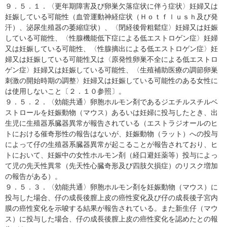
９．５．１．〈更年期障害及び卵巣欠落症状に伴う症状〉妊婦又は
妊娠している可能性（血管運動神経症状（Ｈｏｔｆｌｕｓｈ及び発
汗）、泌尿生殖器の萎縮症状）、〈閉経後骨粗鬆症〉妊婦又は妊娠
している可能性、〈性腺機能低下症による低エストロゲン症〉妊婦
又は妊娠している可能性、〈性腺摘出による低エストロゲン症〉妊
婦又は妊娠している可能性又は〈原発性卵巣不全による低エストロ
ゲン症〉妊婦又は妊娠している可能性、〈生殖補助医療の調節卵巣
刺激の開始時期の調整〉妊婦又は妊娠している可能性のある女性に
は使用しないこと〔２．１０参照〕。
９．５．２．〈効能共通〉卵胞ホルモン剤であるジエチルスチルベ
ストロールを妊娠動物（マウス）あるいは妊婦に投与したとき、出
生児に生殖器系臓器異常が報告されている（エストラジオールのヒ
トにおける催奇形性の報告はないが、妊娠動物（ラット）への投与
によって仔の生殖器系臓器異常が起こることが報告されており、ヒ
トにおいて、妊娠中の女性ホルモン剤（経口避妊薬等）投与によっ
て児の先天性異常（先天性心臓奇形及び四肢欠損症）のリスク増加
の報告がある）。
９．５．３．〈効能共通〉卵胞ホルモン剤を妊娠動物（マウス）に
投与した場合、仔の成長後膣上皮の癌性変化及び仔の成長後子宮内
膜の癌性変化を示唆する結果が報告されている。また新生仔（マウ
ス）に投与した場合、仔の成長後膣上皮の癌性変化を認めたとの報