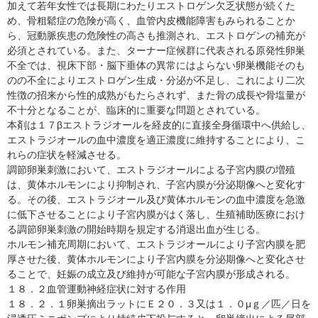
加えて若年女性では長期にわたりエストロゲン欠乏状態が続くた
め、骨粗鬆症の危険が高く、血管内皮機能障害もみられることか
ら、冠動脈疾患の危険性の高さも推測され、エストロゲンの補充が
必須とされている。また、ターナー症候群に代表される原発性卵巣
不全では、視床下部・脳下垂体の異常にはよらない卵巣機能そのも
のの不全によりエストロゲン生成・分泌が不足し、これにより二次
性徴の招来から性的成熟がもたらされず、また骨の成長や骨塩量が
不十分となることが、臨床的に重要な問題とされている。
本剤は１７βエストラジオールを経皮的に直接全身循環中へ供給し、
エストラジオールの血中濃度を適正濃度に維持することにより、こ
れらの症状を軽減させる。
調節卵巣刺激において、エストラジオールによる子宮内膜の増殖
は、黄体ホルモンにより抑制され、子宮内膜が分泌期像へと変化す
る。その後、エストラジオール及び黄体ホルモンの血中濃度を急激
に低下させることにより子宮内膜がはく落し、生殖補助医療におけ
る調節卵巣刺激の開始時期を規定する消退出血が生じる。
ホルモン補充周期において、エストラジオールにより子宮内膜を肥
厚させた後、黄体ホルモンにより子宮内膜を分泌期像へと変化させ
ることで、妊娠の成立及び維持が可能な子宮内膜が形成される。
１８．２血管運動神経症状に対する作用
１８．２．１卵巣摘出ラットにＥ２０．３又は１．０μｇ／匹／日を