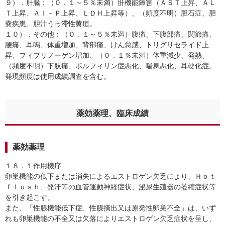
９）．肝臓：（０．１～５％未満）肝機能障害（ＡＳＴ上昇、ＡＬ
Ｔ上昇、Ａｌ－Ｐ上昇、ＬＤＨ上昇等）、（頻度不明）胆石症、胆
嚢疾患、胆汁うっ滞性黄疸。
１０）．その他：（０．１～５％未満）腹痛、下腹部痛、関節痛、
腰痛、耳鳴、体重増加、背部痛、けん怠感、トリグリセライド上
昇、フィブリノーゲン増加、（０．１％未満）体重減少、発熱、
（頻度不明）下肢痛、ポルフィリン症悪化、喘息悪化、耳硬化症。
発現頻度は使用成績調査を含む。
薬効薬理、臨床成績
薬効薬理
１８．１作用機序
卵巣機能の低下または消失によるエストロゲン欠乏により、Ｈｏｔ
ｆｌｕｓｈ、発汗等の血管運動神経症状、泌尿生殖器の萎縮症状等
を引き起こす。
また、「性腺機能低下症、性腺摘出又は原発性卵巣不全」は、いず
れも卵巣機能の不全又は欠落によりエストロゲン欠乏症状を呈し、