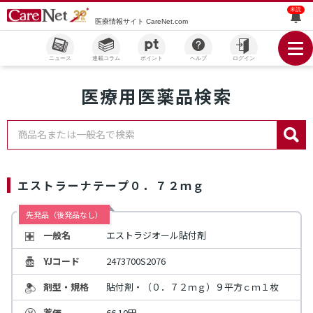
未読
医療情報サイト CareNet.com
ニュース
連載コラム
ポイント
ヘルプ
ログイン
医療用医薬品検索
商品名または一般名で検索
エストラーナテープ０．７２ｍｇ
先発品（後発品なし）
一般名
エストラジオール貼付剤
YJコード
2473700S2076
剤型・規格
貼付剤・（０．７２ｍｇ）９平方ｃｍ１枚
薬価
66.10円