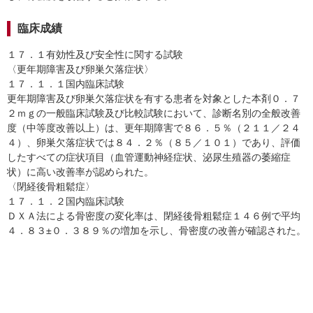
臨床成績
１７．１有効性及び安全性に関する試験
〈更年期障害及び卵巣欠落症状〉
１７．１．１国内臨床試験
更年期障害及び卵巣欠落症状を有する患者を対象とした本剤０．７
２ｍｇの一般臨床試験及び比較試験において、診断名別の全般改善
度（中等度改善以上）は、更年期障害で８６．５％（２１１／２４
４）、卵巣欠落症状では８４．２％（８５／１０１）であり、評価
したすべての症状項目（血管運動神経症状、泌尿生殖器の萎縮症
状）に高い改善率が認められた。
〈閉経後骨粗鬆症〉
１７．１．２国内臨床試験
ＤＸＡ法による骨密度の変化率は、閉経後骨粗鬆症１４６例で平均
４．８３±０．３８９％の増加を示し、骨密度の改善が確認された。