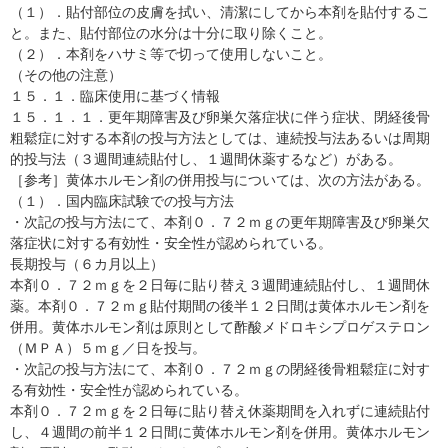
（１）．貼付部位の皮膚を拭い、清潔にしてから本剤を貼付するこ
と。また、貼付部位の水分は十分に取り除くこと。
（２）．本剤をハサミ等で切って使用しないこと。
（その他の注意）
１５．１．臨床使用に基づく情報
１５．１．１．更年期障害及び卵巣欠落症状に伴う症状、閉経後骨
粗鬆症に対する本剤の投与方法としては、連続投与法あるいは周期
的投与法（３週間連続貼付し、１週間休薬するなど）がある。
［参考］黄体ホルモン剤の併用投与については、次の方法がある。
（１）．国内臨床試験での投与方法
・次記の投与方法にて、本剤０．７２ｍｇの更年期障害及び卵巣欠
落症状に対する有効性・安全性が認められている。
長期投与（６カ月以上）
本剤０．７２ｍｇを２日毎に貼り替え３週間連続貼付し、１週間休
薬。本剤０．７２ｍｇ貼付期間の後半１２日間は黄体ホルモン剤を
併用。黄体ホルモン剤は原則として酢酸メドロキシプロゲステロン
（ＭＰＡ）５ｍｇ／日を投与。
・次記の投与方法にて、本剤０．７２ｍｇの閉経後骨粗鬆症に対す
る有効性・安全性が認められている。
本剤０．７２ｍｇを２日毎に貼り替え休薬期間を入れずに連続貼付
し、４週間の前半１２日間に黄体ホルモン剤を併用。黄体ホルモン