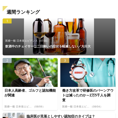
週間ランキング
1
医療一般 日本発エビデンス
（07/31）
飲酒中のチェイサーは二日酔いの症状を軽減しない／大分大
2
3
日本人高齢者、ゴルフと認知機能
働き方改革で研修医のバーンアウ
が関連
トは減ったのか～2万5千人を調
査
医療一般 日本発エビデンス
（08/06）
医療一般 日本発エビデンス
（08/04）
4
臨床医が見落としやすい認知症のタイプは？