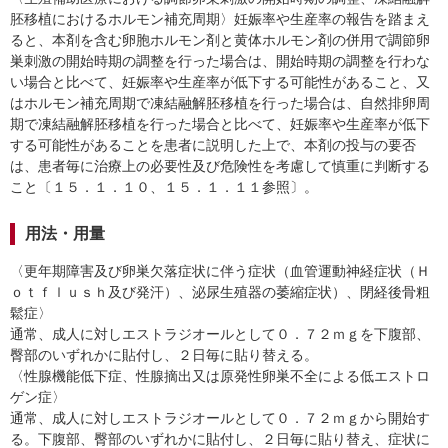
胚移植におけるホルモン補充周期〉妊娠率や生産率の報告を踏まえ
ると、本剤を含む卵胞ホルモン剤と黄体ホルモン剤の併用で調節卵
巣刺激の開始時期の調整を行った場合は、開始時期の調整を行わな
い場合と比べて、妊娠率や生産率が低下する可能性があること、又
はホルモン補充周期で凍結融解胚移植を行った場合は、自然排卵周
期で凍結融解胚移植を行った場合と比べて、妊娠率や生産率が低下
する可能性があることを患者に説明した上で、本剤の投与の要否
は、患者毎に治療上の必要性及び危険性を考慮して慎重に判断する
こと〔１５．１．１０、１５．１．１１参照〕。
用法・用量
〈更年期障害及び卵巣欠落症状に伴う症状（血管運動神経症状（Ｈ
ｏｔｆｌｕｓｈ及び発汗）、泌尿生殖器の萎縮症状）、閉経後骨粗
鬆症〉
通常、成人に対しエストラジオールとして０．７２ｍｇを下腹部、
臀部のいずれかに貼付し、２日毎に貼り替える。
〈性腺機能低下症、性腺摘出又は原発性卵巣不全による低エストロ
ゲン症〉
通常、成人に対しエストラジオールとして０．７２ｍｇから開始す
る。下腹部、臀部のいずれかに貼付し、２日毎に貼り替え、症状に