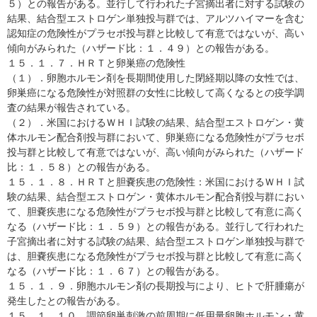
５）との報告がある。並行して行われた子宮摘出者に対する試験の
結果、結合型エストロゲン単独投与群では、アルツハイマーを含む
認知症の危険性がプラセボ投与群と比較して有意ではないが、高い
傾向がみられた（ハザード比：１．４９）との報告がある。
１５．１．７．ＨＲＴと卵巣癌の危険性
（１）．卵胞ホルモン剤を長期間使用した閉経期以降の女性では、
卵巣癌になる危険性が対照群の女性に比較して高くなるとの疫学調
査の結果が報告されている。
（２）．米国におけるＷＨＩ試験の結果、結合型エストロゲン・黄
体ホルモン配合剤投与群において、卵巣癌になる危険性がプラセボ
投与群と比較して有意ではないが、高い傾向がみられた（ハザード
比：１．５８）との報告がある。
１５．１．８．ＨＲＴと胆嚢疾患の危険性：米国におけるＷＨＩ試
験の結果、結合型エストロゲン・黄体ホルモン配合剤投与群におい
て、胆嚢疾患になる危険性がプラセボ投与群と比較して有意に高く
なる（ハザード比：１．５９）との報告がある。並行して行われた
子宮摘出者に対する試験の結果、結合型エストロゲン単独投与群で
は、胆嚢疾患になる危険性がプラセボ投与群と比較して有意に高く
なる（ハザード比：１．６７）との報告がある。
１５．１．９．卵胞ホルモン剤の長期投与により、ヒトで肝腫瘍が
発生したとの報告がある。
１５．１．１０．調節卵巣刺激の前周期に低用量卵胞ホルモン・黄