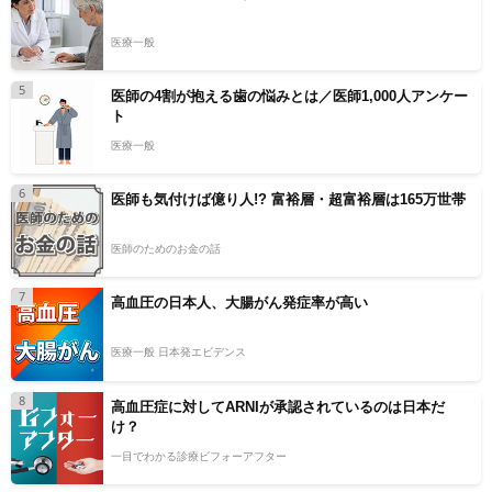
医療一般
5
医師の4割が抱える歯の悩みとは／医師1,000人アンケー
ト
医療一般
6
医師も気付けば億り人!? 富裕層・超富裕層は165万世帯
医師のためのお金の話
7
高血圧の日本人、大腸がん発症率が高い
医療一般 日本発エビデンス
8
高血圧症に対してARNIが承認されているのは日本だ
け？
一目でわかる診療ビフォーアフター