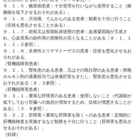
９．１．５．糖尿病患者：十分管理を行いながら使用すること（耐
糖能を低下させるおそれがある）。
９．１．６．片頭痛、てんかんのある患者：観察を十分に行うこと
（症状を悪化させることがある）。
９．１．７．術前又は長期臥床状態の患者：血液凝固能が亢進さ
れ、心血管系の副作用の危険性が高くなることがある〔８．１、１
１．１．２参照〕。
９．１．８．全身性エリテマトーデスの患者：症状を悪化させるお
それがある。
（腎機能障害患者）
９．２．１．腎疾患のある患者、又はその既往歴のある患者：卵胞
ホルモン剤の過量投与では体液貯留をきたし、腎疾患を悪化させる
おそれがある〔８．３参照〕。
（肝機能障害患者）
９．３．１．重篤な肝障害のある患者：使用しないこと（代謝能が
低下しており肝臓への負担が増加するため、症状が増悪することが
ある）〔２．８参照〕。
９．３．２．肝障害＜重篤な肝障害を除く＞のある患者：定期的に
肝機能検査を実施するなど観察を十分に行うこと（肝障害を悪化さ
せるおそれがある）。
（妊婦）