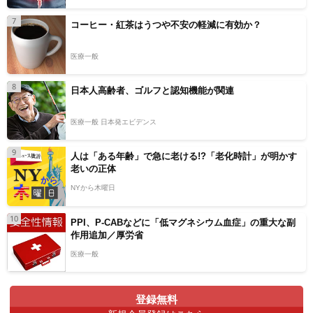
7
コーヒー・紅茶はうつや不安の軽減に有効か？
医療一般
8
日本人高齢者、ゴルフと認知機能が関連
医療一般 日本発エビデンス
9
人は「ある年齢」で急に老ける!?「老化時計」が明かす
老いの正体
NYから木曜日
10
PPI、P-CABなどに「低マグネシウム血症」の重大な副
作用追加／厚労省
医療一般
登録無料