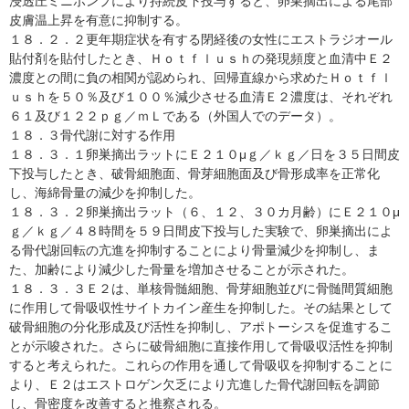
浸透圧ミニポンプにより持続皮下投与すると、卵巣摘出による尾部
皮膚温上昇を有意に抑制する。
１８．２．２更年期症状を有する閉経後の女性にエストラジオール
貼付剤を貼付したとき、Ｈｏｔｆｌｕｓｈの発現頻度と血清中Ｅ２
濃度との間に負の相関が認められ、回帰直線から求めたＨｏｔｆｌ
ｕｓｈを５０％及び１００％減少させる血清Ｅ２濃度は、それぞれ
６１及び１２２ｐｇ／ｍＬである（外国人でのデータ）。
１８．３骨代謝に対する作用
１８．３．１卵巣摘出ラットにＥ２１０μｇ／ｋｇ／日を３５日間皮
下投与したとき、破骨細胞面、骨芽細胞面及び骨形成率を正常化
し、海綿骨量の減少を抑制した。
１８．３．２卵巣摘出ラット（６、１２、３０カ月齢）にＥ２１０μ
ｇ／ｋｇ／４８時間を５９日間皮下投与した実験で、卵巣摘出によ
る骨代謝回転の亢進を抑制することにより骨量減少を抑制し、ま
た、加齢により減少した骨量を増加させることが示された。
１８．３．３Ｅ２は、単核骨髄細胞、骨芽細胞並びに骨髄間質細胞
に作用して骨吸収性サイトカイン産生を抑制した。その結果として
破骨細胞の分化形成及び活性を抑制し、アポトーシスを促進するこ
とが示唆された。さらに破骨細胞に直接作用して骨吸収活性を抑制
すると考えられた。これらの作用を通して骨吸収を抑制することに
より、Ｅ２はエストロゲン欠乏により亢進した骨代謝回転を調節
し、骨密度を改善すると推察される。