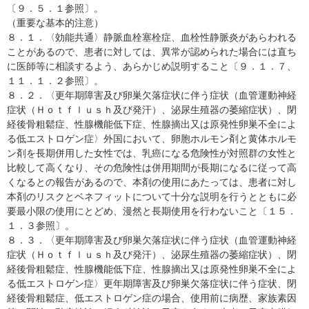
〔９．５．１参照〕。
（重要な基本的注意）
８．１．〈効能共通〉静脈血栓塞栓症、血栓性静脈炎があらわれる
ことがあるので、患者に対しては、異常が認められた場合には直ち
に医師等に相談するよう、あらかじめ説明すること〔９．１．７、
１１．１．２参照〕。
８．２．〈更年期障害及び卵巣欠落症状に伴う症状（血管運動神経
症状（Ｈｏｔｆｌｕｓｈ及び発汗）、泌尿生殖器の萎縮症状）、閉
経後骨粗鬆症、性腺機能低下症、性腺摘出又は原発性卵巣不全によ
る低エストロゲン症〉外国において、卵胞ホルモン剤と黄体ホルモ
ン剤を長期併用した女性では、乳癌になる危険性が対照群の女性と
比較して高くなり、その危険性は併用期間が長期になるに従って高
くなるとの報告があるので、本剤の使用にあたっては、患者に対し
本剤のリスクとベネフィットについて十分な説明を行うとともに必
要最小限の使用にとどめ、漫然と長期使用を行わないこと〔１５．
１．３参照〕。
８．３．〈更年期障害及び卵巣欠落症状に伴う症状（血管運動神経
症状（Ｈｏｔｆｌｕｓｈ及び発汗）、泌尿生殖器の萎縮症状）、閉
経後骨粗鬆症、性腺機能低下症、性腺摘出又は原発性卵巣不全によ
る低エストロゲン症〉更年期障害及び卵巣欠落症状に伴う症状、閉
経後骨粗鬆症、低エストロゲン症の場合、使用前に病歴、家族素因