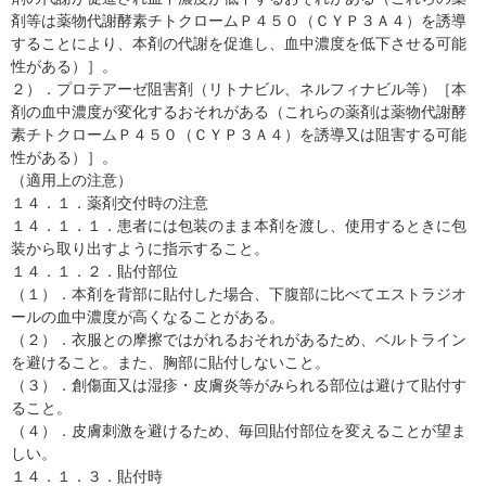
剤等は薬物代謝酵素チトクロームＰ４５０（ＣＹＰ３Ａ４）を誘導
することにより、本剤の代謝を促進し、血中濃度を低下させる可能
性がある）］。
２）．プロテアーゼ阻害剤（リトナビル、ネルフィナビル等）［本
剤の血中濃度が変化するおそれがある（これらの薬剤は薬物代謝酵
素チトクロームＰ４５０（ＣＹＰ３Ａ４）を誘導又は阻害する可能
性がある）］。
（適用上の注意）
１４．１．薬剤交付時の注意
１４．１．１．患者には包装のまま本剤を渡し、使用するときに包
装から取り出すように指示すること。
１４．１．２．貼付部位
（１）．本剤を背部に貼付した場合、下腹部に比べてエストラジオ
ールの血中濃度が高くなることがある。
（２）．衣服との摩擦ではがれるおそれがあるため、ベルトライン
を避けること。また、胸部に貼付しないこと。
（３）．創傷面又は湿疹・皮膚炎等がみられる部位は避けて貼付す
ること。
（４）．皮膚刺激を避けるため、毎回貼付部位を変えることが望ま
しい。
１４．１．３．貼付時