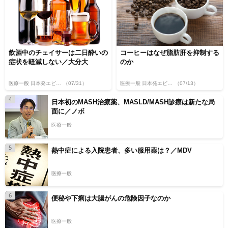
飲酒中のチェイサーは二日酔いの
コーヒーはなぜ脂肪肝を抑制する
症状を軽減しない／大分大
のか
医療一般 日本発エビデンス
（07/31）
医療一般 日本発エビデンス
（07/13）
4
日本初のMASH治療薬、MASLD/MASH診療は新たな局
面に／ノボ
医療一般
5
熱中症による入院患者、多い服用薬は？／MDV
医療一般
6
便秘や下痢は大腸がんの危険因子なのか
医療一般