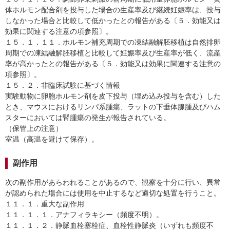
体ホルモン配合剤を投与した場合の生産率及び継続妊娠率は、投与
しなかった場合と比較して低かったとの報告がある〔５．効能又は
効果に関連する注意の項参照〕。
１５．１．１１．ホルモン補充周期での凍結融解胚移植は自然排卵
周期での凍結融解胚移植と比較して妊娠率及び生産率が低く、流産
率が高かったとの報告がある〔５．効能又は効果に関連する注意の
項参照〕。
１５．２．非臨床試験に基づく情報
実験動物に卵胞ホルモン剤を皮下投与（埋め込み投与を含む）した
とき、マウスにおけるリンパ系腫瘍、ラットの下垂体腺腫及びハム
スターにおいては腎腫瘍の発生が報告されている。
（保管上の注意）
室温（高温を避けて保存）。
副作用
次の副作用があらわれることがあるので、観察を十分に行い、異常
が認められた場合には使用を中止するなど適切な処置を行うこと。
１１．１．重大な副作用
１１．１．１．アナフィラキシー（頻度不明）。
１１．１．２．静脈血栓塞栓症、血栓性静脈炎（いずれも頻度不