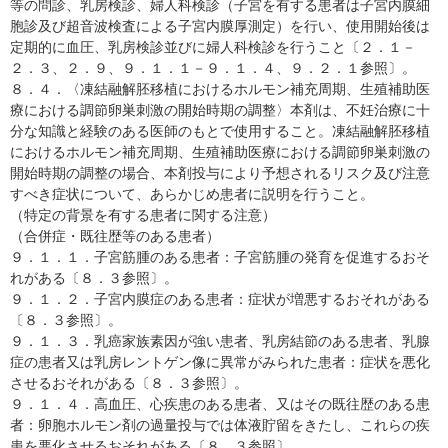
等の問診、乳房検診、婦人科検診（子宮を有する患者は子宮内膜細
胞診及び超音波検査による子宮内膜厚測定）を行い、使用開始後は
定期的に血圧、乳房検診並びに婦人科検診を行うこと〔２．１－
２．３、２．９、９．１．１－９．１．４、９．２．１参照〕。
８．４．〈凍結融解胚移植におけるホルモン補充周期、生殖補助医
療における調節卵巣刺激の開始時期の調整〉本剤は、不妊治療に十
分な知識と経験のある医師のもとで使用すること。凍結融解胚移植
におけるホルモン補充周期、生殖補助医療における調節卵巣刺激の
開始時期の調整の場合、本剤投与により予想されるリスク及び注意
すべき症状について、あらかじめ患者に説明を行うこと。
（特定の背景を有する患者に関する注意）
（合併症・既往歴等のある患者）
９．１．１．子宮筋腫のある患者：子宮筋腫の発育を促進するおそ
れがある〔８．３参照〕。
９．１．２．子宮内膜症のある患者：症状が増悪するおそれがある
〔８．３参照〕。
９．１．３．乳癌家族素因が強い患者、乳房結節のある患者、乳腺
症の患者又は乳房レントゲン像に異常がみられた患者：症状を悪化
させるおそれがある〔８．３参照〕。
９．１．４．高血圧、心疾患のある患者、又はその既往歴のある患
者：卵胞ホルモン剤の過量投与では体液貯留をきたし、これらの疾
患を悪化させるおそれがある〔８．３参照〕。