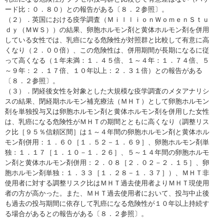
ード比：０．８０）との報告がある〔８．２参照〕。
（２）．英国における疫学調査（ＭｉｌｌｉｏｎＷｏｍｅｎＳｔｕ
ｄｙ（ＭＷＳ））の結果、卵胞ホルモン剤と黄体ホルモン剤を併用
している女性では、乳癌になる危険性が対照群と比較して有意に高
くなり（２．００倍）、この危険性は、併用期間が長期になるに従
って高くなる（１年未満：１．４５倍、１～４年：１．７４倍、５
～９年：２．１７倍、１０年以上：２．３１倍）との報告がある
〔８．２参照〕。
（３）．閉経後女性を対象とした大規模な疫学調査のメタアナリシ
スの結果、閉経期ホルモン補充療法（ＭＨＴ）として卵胞ホルモン
剤を単独投与又は卵胞ホルモン剤と黄体ホルモン剤を併用した女性
は、乳癌になる危険性がＭＨＴの期間とともに高くなり（調整リス
ク比［９５％信頼区間］は１～４年間の卵胞ホルモン剤と黄体ホル
モン剤併用：１．６０［１．５２－１．６９］、卵胞ホルモン剤単
独：１．１７［１．１０－１．２６］、５～１４年間の卵胞ホルモ
ン剤と黄体ホルモン剤併用：２．０８［２．０２－２．１５］、卵
胞ホルモン剤単独：１．３３［１．２８－１．３７］）、ＭＨＴ非
使用者に対する調整リスク比はＭＨＴ過去使用者よりＭＨＴ現使用
者の方が高かった。また、ＭＨＴ過去使用者において、投与中止後
も過去の投与期間に依存して乳癌になる危険性が１０年以上持続す
る場合があるとの報告がある〔８．２参照〕。