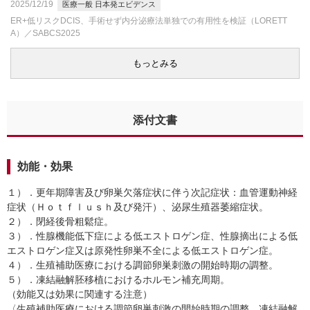
2025/12/19
医療一般 日本発エビデンス
ER+低リスクDCIS、手術せず内分泌療法単独での有用性を検証（LORETT
A）／SABCS2025
もっとみる
添付文書
効能・効果
１）．更年期障害及び卵巣欠落症状に伴う次記症状：血管運動神経
症状（Ｈｏｔｆｌｕｓｈ及び発汗）、泌尿生殖器萎縮症状。
２）．閉経後骨粗鬆症。
３）．性腺機能低下症による低エストロゲン症、性腺摘出による低
エストロゲン症又は原発性卵巣不全による低エストロゲン症。
４）．生殖補助医療における調節卵巣刺激の開始時期の調整。
５）．凍結融解胚移植におけるホルモン補充周期。
（効能又は効果に関連する注意）
〈生殖補助医療における調節卵巣刺激の開始時期の調整、凍結融解