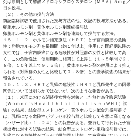
剤は原則として酢酸メドロキシプロゲステロン（ＭＰＡ）５ｍｇ／
日を投与。
（２）．その他の投与方法
前記臨床試験で使用された投与方法の他、次記の投与方法がある。
卵胞ホルモン剤・黄体ホルモン剤連続投与法
卵胞ホルモン剤と黄体ホルモン剤を連続して投与する方法。
１５．１．２．ホルモン補充療法（ＨＲＴ）と子宮内膜癌の危険
性：卵胞ホルモン剤を長期間（約１年以上）使用した閉経期以降の
女性では、子宮内膜癌になる危険性が対照群の女性と比較して高
く、この危険性は、使用期間に相関して上昇し（１～５年間で２．
８倍、１０年以上で９．５倍）、黄体ホルモン剤の併用により抑え
られる（対照群の女性と比較して０．８倍）との疫学調査の結果が
報告されている。
１５．１．３．ＨＲＴと乳癌の危険性：ＨＲＴと乳癌発生との因果
関係については明らかではないが、次のような報告がある。
（１）．米国における閉経後女性を対象とした無作為化臨床試験
（Ｗｏｍｅｎ’ｓＨｅａｌｔｈＩｎｉｔｉａｔｉｖｅ（ＷＨＩ）試
験）の結果、結合型エストロゲン・黄体ホルモン配合剤投与群で
は、乳癌になる危険性がプラセボ投与群と比較して有意に高くなる
（ハザード比：１．２４）との報告がある。並行して行われた子宮
摘出者に対する試験の結果、結合型エストロゲン単独投与群では、
乳癌になる危険性がプラセボ投与群と比較して有意差はない（ハザ