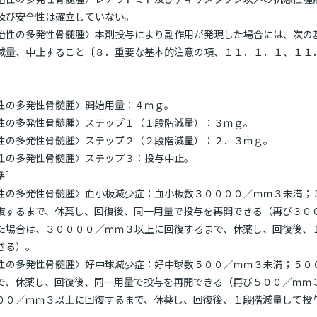
及び安全性は確立していない。
治性の多発性骨髄腫〉本剤投与により副作用が発現した場合には、次の
減量、中止すること〔８．重要な基本的注意の項、１１．１．１、１１
］
性の多発性骨髄腫〉開始用量：４ｍｇ。
性の多発性骨髄腫〉ステップ１（１段階減量）：３ｍｇ。
性の多発性骨髄腫〉ステップ２（２段階減量）：２．３ｍｇ。
性の多発性骨髄腫〉ステップ３：投与中止。
準］
性の多発性骨髄腫〉血小板減少症：血小板数３００００／ｍｍ３未満；
復するまで、休薬し、回復後、同一用量で投与を再開できる（再び３０
た場合は、３００００／ｍｍ３以上に回復するまで、休薬し、回復後、
きる）。
性の多発性骨髄腫〉好中球減少症：好中球数５００／ｍｍ３未満；５０
で、休薬し、回復後、同一用量で投与を再開できる（再び５００／ｍｍ
００／ｍｍ３以上に回復するまで、休薬し、回復後、１段階減量して投