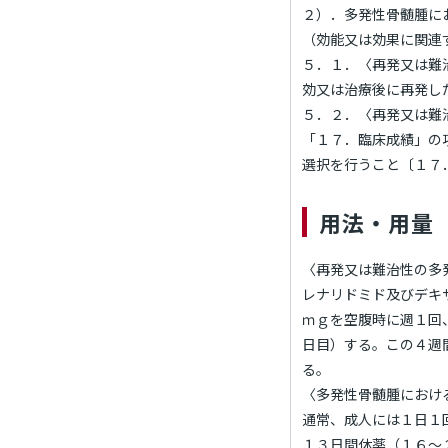
２）．多発性骨髄腫に
（効能又は効果に関連
５．１．〈再発又は難
効又は治療後に再発し
５．２．〈再発又は難
「１７．臨床成績」の
選択を行うこと〔１７
用法・用量
〈再発又は難治性の多
レナリドミド及びデキ
ｍｇを空腹時に週１回
日目）する。この４週
る。
〈多発性骨髄腫におけ
通常、成人には１日１
１３日間休薬（１６～