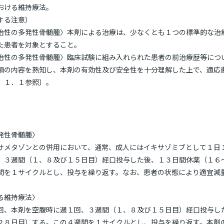
おける維持療法。
する注意）
治性の多発性骨髄腫〉本剤による治療は、少なくとも１つの標準的な治
た患者を対象とすること。
治性の多発性骨髄腫〉臨床試験に組み入れられた患者の前治療歴等につ
項の内容を熟知し、本剤の有効性及び安全性を十分理解した上で、適応
．１．１参照〕。
発性骨髄腫〉
サメタゾンとの併用において、通常、成人にはイキサゾミブとして１日
、３週間（１、８及び１５日目）経口投与した後、１３日間休薬（１６
間を１サイクルとし、投与を繰り返す。なお、患者の状態により適宜減
る維持療法〉
回、本剤を空腹時に週１回、３週間（１、８及び１５日目）経口投与し
２８日目）する。この４週間を１サイクルとし、投与を繰り返す。本剤