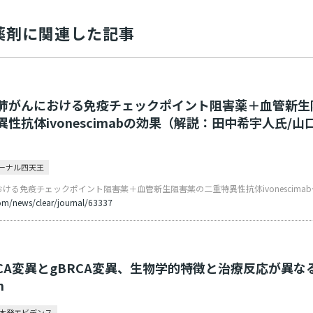
薬剤に関連した記事
肺がんにおける免疫チェックポイント阻害薬＋血管新生
性抗体ivonescimabの効果（解説：田中希宇人氏/山
ジャーナル四天王
進行扁平上皮肺がんにおける
om/news/clear/journal/63337
CA変異とgBRCA変異、生物学的特徴と治療反応が異な
n
日本発エビデンス