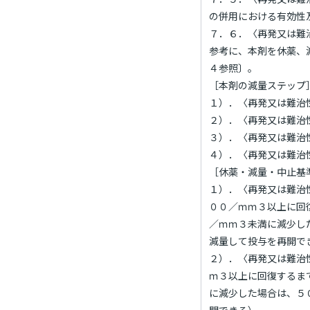
の併用における有効性
７．６．〈再発又は難
参考に、本剤を休薬、
４参照〕。
［本剤の減量ステップ
１）．〈再発又は難治
２）．〈再発又は難治
３）．〈再発又は難治
４）．〈再発又は難治
［休薬・減量・中止基
１）．〈再発又は難治
００／ｍｍ３以上に回
／ｍｍ３未満に減少し
減量して投与を再開で
２）．〈再発又は難治
ｍ３以上に回復するま
に減少した場合は、５