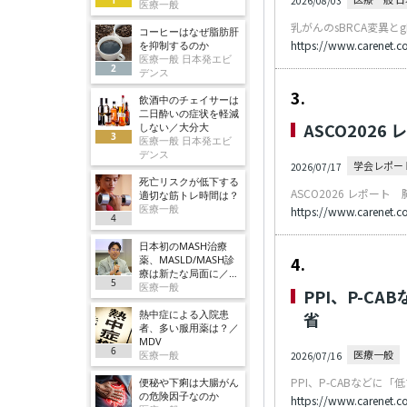
2026/08/03
医療一般
乳がんのsBRCA変異と
コーヒーはなぜ脂肪肝
https://www.carenet.c
を抑制するのか
医療一般 日本発エビ
2
デンス
3.
飲酒中のチェイサーは
二日酔いの症状を軽減
ASCO2026
しない／大分大
3
医療一般 日本発エビ
デンス
学会レポー
2026/07/17
死亡リスクが低下する
ASCO2026 レポート
適切な筋トレ時間は？
医療一般
https://www.carenet.
4
日本初のMASH治療
4.
薬、MASLD/MASH診
療は新たな局面に／ノ
5
ボ
医療一般
PPI、P-
熱中症による入院患
省
者、多い服用薬は？／
MDV
6
医療一般
医療一般
2026/07/16
PPI、P-CABなど
便秘や下痢は大腸がん
の危険因子なのか
https://www.carenet.c