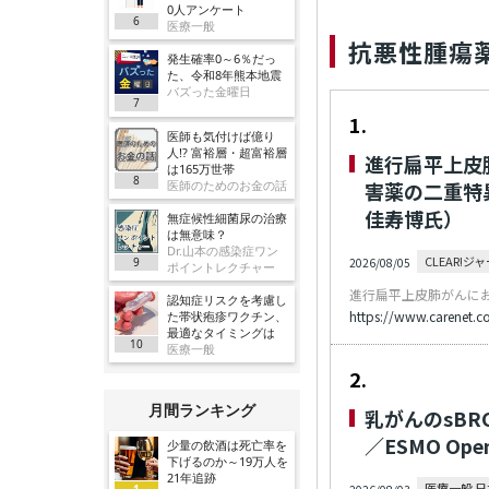
0人アンケート
6
医療一般
抗悪性腫瘍
発生確率0～6％だっ
た、令和8年熊本地震
バズった金曜日
7
1.
医師も気付けば億り
人!? 富裕層・超富裕層
進行扁平上皮
は165万世帯
8
医師のためのお金の話
害薬の二重特異
佳寿博氏）
無症候性細菌尿の治療
は無意味？
Dr.山本の感染症ワン
CLEAR!
9
2026/08/05
ポイントレクチャー
認知症リスクを考慮し
https://www.carenet.c
た帯状疱疹ワクチン、
最適なタイミングは
10
医療一般
2.
月間ランキング
乳がんのsBR
／ESMO Ope
少量の飲酒は死亡率を
下げるのか～19万人を
21年追跡
医療一般 
1