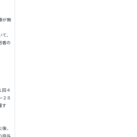
療が無
いて、
患者の
１回４
～２８
量す
た後、
の投与