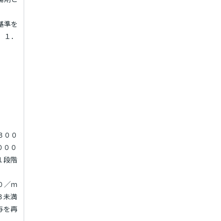
基準を
．１．
３００
０００
１段階
０／ｍ
３未満
与を再