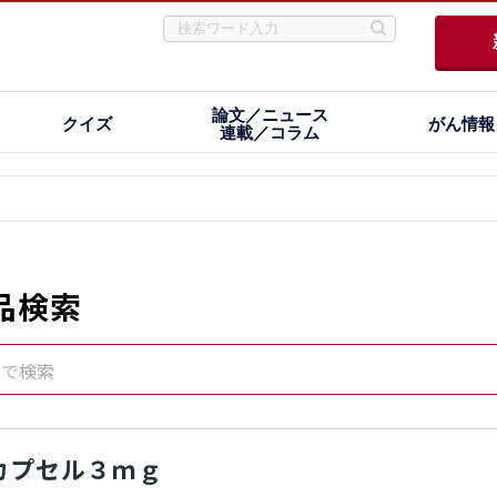
論文／ニュース
クイズ
がん情報
連載／コラム
品検索
名で検索
カプセル３ｍｇ