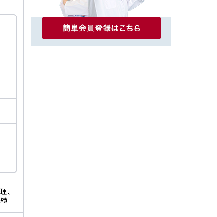
薬理、
成績