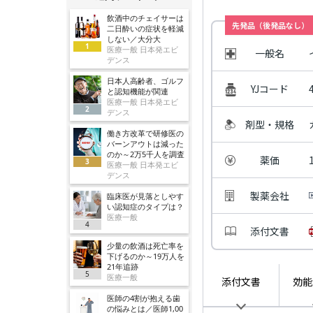
飲酒中のチェイサーは
先発品（後発品なし）
二日酔いの症状を軽減
しない／大分大
1
医療一般 日本発エビ
一般名
デンス
日本人高齢者、ゴルフ
YJコード
と認知機能が関連
医療一般 日本発エビ
2
デンス
剤型・規格
働き方改革で研修医の
バーンアウトは減った
のか～2万5千人を調査
薬価
3
医療一般 日本発エビ
デンス
製薬会社
臨床医が見落としやす
い認知症のタイプは？
医療一般
4
添付文書
少量の飲酒は死亡率を
下げるのか～19万人を
21年追跡
5
医療一般
添付文書
効能
医師の4割が抱える歯
の悩みとは／医師1,00