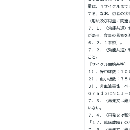
量は、４サイクルまで
する。なお、患者の状
（用法及び用量に関連
７．１．〈効能共通〉
がある。食事の影響を
６．２．１参照〕。
７．２．〈効能共通〉
こと。
［サイクル開始基準］
１）．好中球数：１０
２）．血小板数：７５
３）．非血液毒性：ベ
ＧｒａｄｅはＮＣＩ－
７．３．〈再発又は難
いない。
７．４．〈再発又は難
「１７．臨床成績」の
７．５．〈再発又は難