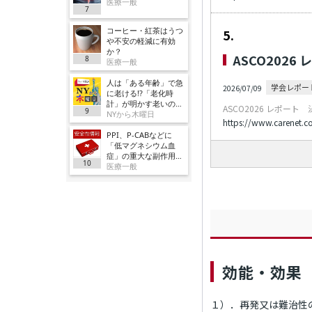
医療一般
7
コーヒー・紅茶はうつ
5.
や不安の軽減に有効
か？
ASCO202
8
医療一般
人は「ある年齢」で急
学会レポー
2026/07/09
に老ける!?「老化時
計」が明かす老いの正
ASCO2026 レポート
9
体
NYから木曜日
https://www.carenet.
PPI、P-CABなどに
「低マグネシウム血
症」の重大な副作用追
10
加／厚労省
医療一般
効能・効果
１）．再発又は難治性