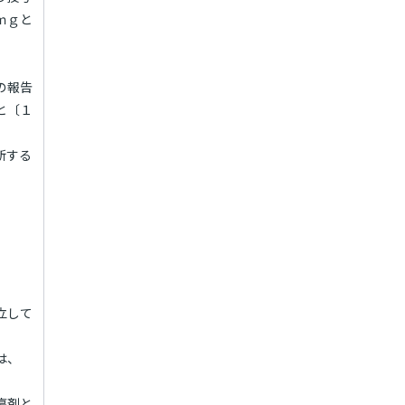
ｍｇと
の報告
と〔１
断する
立して
は、
瘍剤と