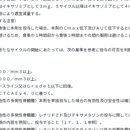
はイキサゾミブとして３ｍｇ、５サイクル以降はイキサゾミブとして４
態により適宜減量する。
する注意）
食後に本剤を投与した場合、本剤のＣｍａｘ低下及びＡＵＣ低下すると
避けるため、食事の１時間前から食後２時間までの間の服用は避けるこ
新たなサイクルの開始にあたっては、次の基準を参考に投与の可否を判
００／ｍｍ３以上。
０００／ｍｍ３以上。
ースライン又はＧｒａｄｅ１以下に回復。
ＣＴＣＡＥｖ４．０に基づく。
治性の多発性骨髄腫〉本剤を単独投与した場合の有効性及び安全性は確
治性の多発性骨髄腫〉レナリドミド及びデキサメタゾンの投与に際して
項の内容を熟知し、投与すること〔１７．１．１参照〕。
治性の多発性骨髄腫〉レナリドミド及びデキサメタゾン以外の抗悪性腫