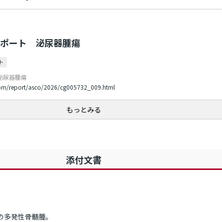
6 レポート 泌尿器腫瘍
ト
 泌尿器腫瘍
com/report/asco/2026/cg005732_009.html
もっとみる
添付文書
の多発性骨髄腫。