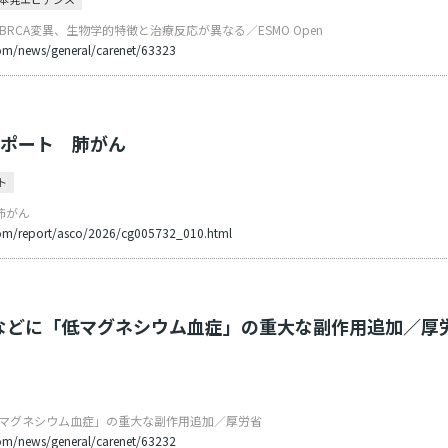
gBRCA変異、生物学的特徴と治療反応が異なる／ESMO Open
om/news/general/carenet/63323
 レポート 肺がん
ト
 肺がん
com/report/asco/2026/cg005732_010.html
CABなどに「低マグネシウム血症」の重大な副作用追加／厚
に「低マグネシウム血症」の重大な副作用追加／厚労省
om/news/general/carenet/63232