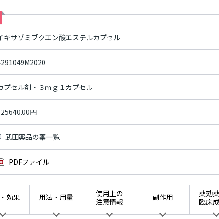
イキサゾミブクエン酸エステルカプセル
4291049M2020
カプセル剤・３ｍｇ１カプセル
125640.00円
武田薬品の薬一覧
PDFファイル
使用上の
薬効
・効果
用法・用量
副作用
注意情報
臨床