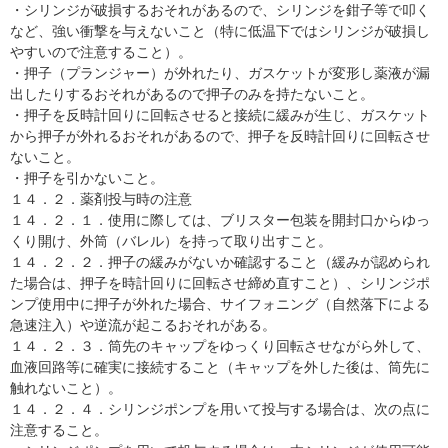
・シリンジが破損するおそれがあるので、シリンジを鉗子等で叩く
など、強い衝撃を与えないこと（特に低温下ではシリンジが破損し
やすいので注意すること）。
・押子（プランジャー）が外れたり、ガスケットが変形し薬液が漏
出したりするおそれがあるので押子のみを持たないこと。
・押子を反時計回りに回転させると接続に緩みが生じ、ガスケット
から押子が外れるおそれがあるので、押子を反時計回りに回転させ
ないこと。
・押子を引かないこと。
１４．２．薬剤投与時の注意
１４．２．１．使用に際しては、ブリスター包装を開封口からゆっ
くり開け、外筒（バレル）を持って取り出すこと。
１４．２．２．押子の緩みがないか確認すること（緩みが認められ
た場合は、押子を時計回りに回転させ締め直すこと）、シリンジポ
ンプ使用中に押子が外れた場合、サイフォニング（自然落下による
急速注入）や逆流が起こるおそれがある。
１４．２．３．筒先のキャップをゆっくり回転させながら外して、
血液回路等に確実に接続すること（キャップを外した後は、筒先に
触れないこと）。
１４．２．４．シリンジポンプを用いて投与する場合は、次の点に
注意すること。