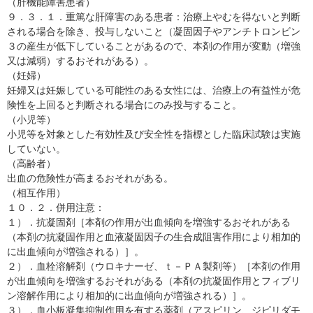
（肝機能障害患者）
９．３．１．重篤な肝障害のある患者：治療上やむを得ないと判断
される場合を除き、投与しないこと（凝固因子やアンチトロンビン
３の産生が低下していることがあるので、本剤の作用が変動（増強
又は減弱）するおそれがある）。
（妊婦）
妊婦又は妊娠している可能性のある女性には、治療上の有益性が危
険性を上回ると判断される場合にのみ投与すること。
（小児等）
小児等を対象とした有効性及び安全性を指標とした臨床試験は実施
していない。
（高齢者）
出血の危険性が高まるおそれがある。
（相互作用）
１０．２．併用注意：
１）．抗凝固剤［本剤の作用が出血傾向を増強するおそれがある
（本剤の抗凝固作用と血液凝固因子の生合成阻害作用により相加的
に出血傾向が増強される）］。
２）．血栓溶解剤（ウロキナーゼ、ｔ－ＰＡ製剤等）［本剤の作用
が出血傾向を増強するおそれがある（本剤の抗凝固作用とフィブリ
ン溶解作用により相加的に出血傾向が増強される）］。
３）．血小板凝集抑制作用を有する薬剤（アスピリン、ジピリダモ