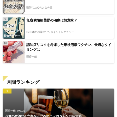
医師のためのお金の話
9
無症候性細菌尿の治療は無意味？
Dr.山本の感染症ワンポイントレクチャー
10
認知症リスクを考慮した帯状疱疹ワクチン、最適なタイ
ミングは
医療一般
月間ランキング
1
医療一般
（07/22）
少量の飲酒は死亡率を下げるのか～19万人を21年追跡