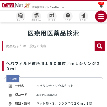
未読
医療情報サイト CareNet.com
ニュース
連載コラム
ポイント
ヘルプ
ログイン
医療用医薬品検索
商品名または一般名で検索
ヘパフィルド透析用１５０単位／ｍＬシリンジ２
０ｍＬ
その他
一般名
ヘパリンナトリウムキット
YJコード
3334402G8042
剤型・規格
キット類・３，０００単位２０ｍＬ１筒