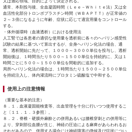
又は適応領域、目的によって決定される。
通常、本剤投与後、全血凝固時間（Ｌｅｅ－Ｗｈｉｔｅ法）又は全
血活性化部分トロンボプラスチン時間（ＷＢＡＰＴＴ）が正常値の
２～３倍になるように年齢、症状に応じて適宜用量をコントロール
する。
・体外循環時（血液透析）における使用法
人工腎では各患者の適切な使用量を透析前に各々のヘパリン感受性
試験の結果に基づいて算出するが、全身ヘパリン化法の場合、通
常、透析開始に先だって、１０００～３０００単位を投与し、透析
開始後は、１時間当たり５００～１５００単位を持続的に、又は１
時間ごとに５００～１５００単位を間歇的に追加する。
局所ヘパリン化法の場合は、１時間当たり１５００～２５００単位
を持続注入し、体内灌流時にプロタミン硫酸塩で中和する。
使用上の注意情報
（重要な基本的注意）
８．１．血液凝固能検査等、出血管理を十分に行いつつ使用するこ
と〔１１．１．３参照〕。
８．２．脊椎・硬膜外麻酔との併用あるいは腰椎穿刺との併用等に
より、穿刺部位血腫が生じ、神経の圧迫による麻痺があらわれるお
それがあるので、併用する場合には神経障害の徴候及び症状につい