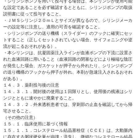
・シリンジポンプを用いて投与する場合は、本シリンジが使用可能
な設定であることを必ず確認するとともに、シリンジポンプの取扱
説明書に従って投与すること。
・ＪＭＳシリンジ２０ｍＬとサイズが異なるので、シリンジメーカ
ーの設定等に注意し、適用の可否を確認すること。
・シリンジポンプの送り機構（スライダー）のフックに確実にセッ
トすること（正しくセットされていない場合、サイフォニングや逆
流が起こるおそれがある）。
・本シリンジは、抗凝固薬注入ラインが血液ポンプの下流に設置さ
れた血液回路に用いること（血液回路の閉塞などにより極端な陰圧
が発生した場合、ガスケットが押子から外れたり、シリンジポンプ
の送り機構のフックから押子が外れ、本剤が急速注入されるおそれ
がある）。
１４．３．薬剤投与後の注意
１４．３．１．開封後の使用は１回限りとし、使用後の残液はシリ
ンジとともに速やかに廃棄すること。
１４．３．２．外来透析患者では、穿刺部の止血を確認してから帰
宅させること。
（その他の注意）
１５．１．臨床使用に基づく情報
１５．１．１．コレステロール結晶塞栓症（ＣＣＥ）は、大動脈内
に存在する粥状硬化巣が崩壊・流失し、微細なコレステロール結晶