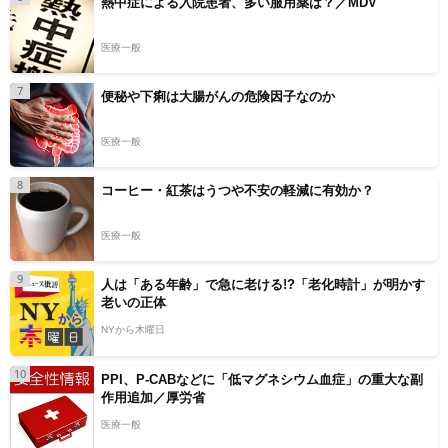
熱中症による入院患者、多い服用薬は？／MDV
医療一般
7
便秘や下痢は大腸がんの危険因子なのか
医療一般
8
コーヒー・紅茶はうつや不安の軽減に有効か？
医療一般
9
人は「ある年齢」で急に老ける!?「老化時計」が明かす
老いの正体
NYから木曜日
10
PPI、P-CABなどに「低マグネシウム血症」の重大な副
作用追加／厚労省
医療一般