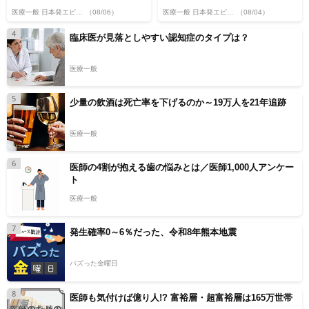
医療一般 日本発エビデンス
（08/06）
医療一般 日本発エビデンス
（08/04）
4
臨床医が見落としやすい認知症のタイプは？
医療一般
5
少量の飲酒は死亡率を下げるのか～19万人を21年追跡
医療一般
6
医師の4割が抱える歯の悩みとは／医師1,000人アンケー
ト
医療一般
7
発生確率0～6％だった、令和8年熊本地震
バズった金曜日
8
医師も気付けば億り人!? 富裕層・超富裕層は165万世帯