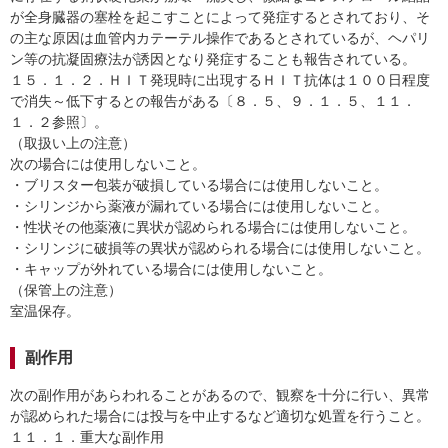
が全身臓器の塞栓を起こすことによって発症するとされており、そ
の主な原因は血管内カテーテル操作であるとされているが、ヘパリ
ン等の抗凝固療法が誘因となり発症することも報告されている。
１５．１．２．ＨＩＴ発現時に出現するＨＩＴ抗体は１００日程度
で消失～低下するとの報告がある〔８．５、９．１．５、１１．
１．２参照〕。
（取扱い上の注意）
次の場合には使用しないこと。
・ブリスター包装が破損している場合には使用しないこと。
・シリンジから薬液が漏れている場合には使用しないこと。
・性状その他薬液に異状が認められる場合には使用しないこと。
・シリンジに破損等の異状が認められる場合には使用しないこと。
・キャップが外れている場合には使用しないこと。
（保管上の注意）
室温保存。
副作用
次の副作用があらわれることがあるので、観察を十分に行い、異常
が認められた場合には投与を中止するなど適切な処置を行うこと。
１１．１．重大な副作用