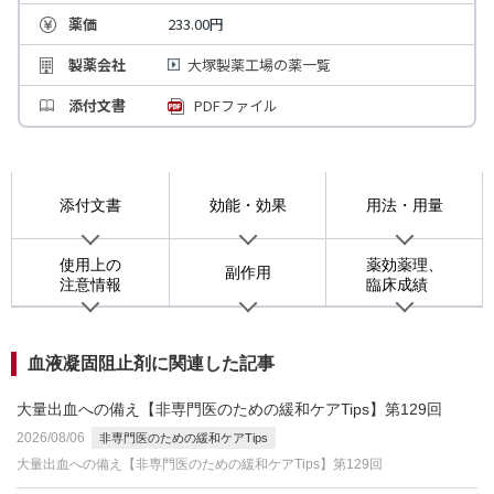
薬価
233.00円
製薬会社
大塚製薬工場の薬一覧
添付文書
PDFファイル
添付文書
効能・効果
用法・用量
使用上の
薬効薬理、
副作用
注意情報
臨床成績
血液凝固阻止剤に関連した記事
大量出血への備え【非専門医のための緩和ケアTips】第129回
2026/08/06
非専門医のための緩和ケアTips
大量出血への備え【非専門医のための緩和ケアTips】第129回