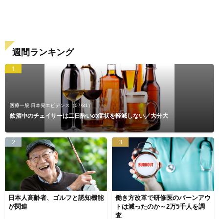
週間ランキング
1
医療一般 日本発エビデンス
（07/31）
飲酒中のチェイサーは二日酔いの症状を軽減しない／大分大
2
3
日本人高齢者、ゴルフと認知機能
働き方改革で研修医のバーンアウ
が関連
トは減ったのか～2万5千人を調
査