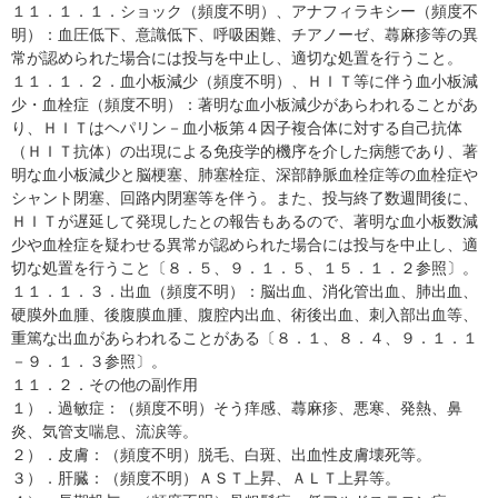
１１．１．１．ショック（頻度不明）、アナフィラキシー（頻度不
明）：血圧低下、意識低下、呼吸困難、チアノーゼ、蕁麻疹等の異
常が認められた場合には投与を中止し、適切な処置を行うこと。
１１．１．２．血小板減少（頻度不明）、ＨＩＴ等に伴う血小板減
少・血栓症（頻度不明）：著明な血小板減少があらわれることがあ
り、ＨＩＴはヘパリン－血小板第４因子複合体に対する自己抗体
（ＨＩＴ抗体）の出現による免疫学的機序を介した病態であり、著
明な血小板減少と脳梗塞、肺塞栓症、深部静脈血栓症等の血栓症や
シャント閉塞、回路内閉塞等を伴う。また、投与終了数週間後に、
ＨＩＴが遅延して発現したとの報告もあるので、著明な血小板数減
少や血栓症を疑わせる異常が認められた場合には投与を中止し、適
切な処置を行うこと〔８．５、９．１．５、１５．１．２参照〕。
１１．１．３．出血（頻度不明）：脳出血、消化管出血、肺出血、
硬膜外血腫、後腹膜血腫、腹腔内出血、術後出血、刺入部出血等、
重篤な出血があらわれることがある〔８．１、８．４、９．１．１
－９．１．３参照〕。
１１．２．その他の副作用
１）．過敏症：（頻度不明）そう痒感、蕁麻疹、悪寒、発熱、鼻
炎、気管支喘息、流涙等。
２）．皮膚：（頻度不明）脱毛、白斑、出血性皮膚壊死等。
３）．肝臓：（頻度不明）ＡＳＴ上昇、ＡＬＴ上昇等。