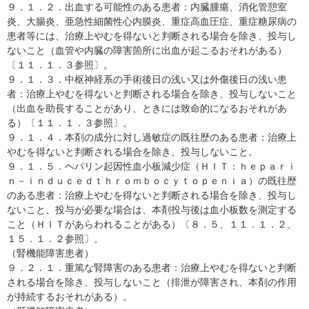
９．１．２．出血する可能性のある患者：内臓腫瘍、消化管憩室
炎、大腸炎、亜急性細菌性心内膜炎、重症高血圧症、重症糖尿病の
患者等には、治療上やむを得ないと判断される場合を除き、投与し
ないこと（血管や内臓の障害箇所に出血が起こるおそれがある）
〔１１．１．３参照〕。
９．１．３．中枢神経系の手術後日の浅い又は外傷後日の浅い患
者：治療上やむを得ないと判断される場合を除き、投与しないこと
（出血を助長することがあり、ときには致命的になるおそれがあ
る）〔１１．１．３参照〕。
９．１．４．本剤の成分に対し過敏症の既往歴のある患者：治療上
やむを得ないと判断される場合を除き、投与しないこと。
９．１．５．ヘパリン起因性血小板減少症（ＨＩＴ：ｈｅｐａｒｉ
ｎ－ｉｎｄｕｃｅｄｔｈｒｏｍｂｏｃｙｔｏｐｅｎｉａ）の既往歴
のある患者：治療上やむを得ないと判断される場合を除き、投与し
ないこと、投与が必要な場合は、本剤投与後は血小板数を測定する
こと（ＨＩＴがあらわれることがある）〔８．５、１１．１．２、
１５．１．２参照〕。
（腎機能障害患者）
９．２．１．重篤な腎障害のある患者：治療上やむを得ないと判断
される場合を除き、投与しないこと（排泄が障害され、本剤の作用
が持続するおそれがある）。