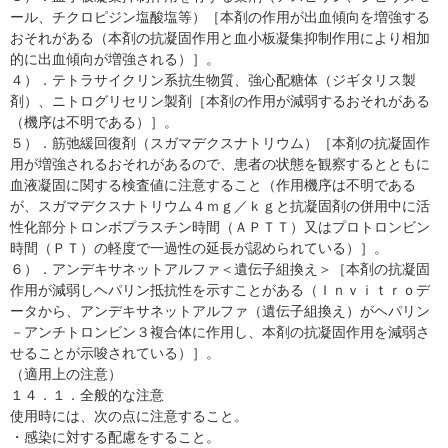
ール、チクロピジン塩酸塩等）［本剤の作用が出血傾向を増強する
おそれがある（本剤の抗凝固作用と血小板凝集抑制作用により相加
的に出血傾向が増強される）］。
４）．テトラサイクリン系抗生物質、強心配糖体（ジギタリス製
剤）、ニトログリセリン製剤［本剤の作用が減弱するおそれがある
（機序は不明である）］。
５）．筋弛緩回復剤（スガマデクスナトリウム）［本剤の抗凝固作
用が増強されるおそれがあるので、患者の状態を観察するとともに
血液凝固に関する検査値に注意すること（作用機序は不明である
が、スガマデクスナトリウム４ｍｇ／ｋｇと抗凝固剤の併用中に活
性化部分トロンボプラスチン時間（ＡＰＴＴ）又はプロトロンビン
時間（ＰＴ）の軽度で一過性の延長が認められている）］。
６）．アンデキサネットアルファ＜遺伝子組換え＞［本剤の抗凝固
作用が減弱しヘパリン抵抗性を示すことがある（Ｉｎｖｉｔｒｏデ
ータから、アンデキサネットアルファ（遺伝子組換え）がヘパリン
－アンチトロンビン３複合体に作用し、本剤の抗凝固作用を減弱さ
せることが示唆されている）］。
（適用上の注意）
１４．１．全般的な注意
使用時には、次の点に注意すること。
・感染に対する配慮をすること。