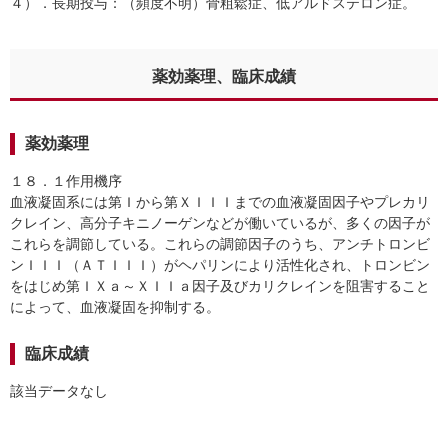
４）．長期投与：（頻度不明）骨粗鬆症、低アルドステロン症。
薬効薬理、臨床成績
薬効薬理
１８．１作用機序
血液凝固系には第Ｉから第ＸＩＩＩまでの血液凝固因子やプレカリ
クレイン、高分子キニノーゲンなどが働いているが、多くの因子が
これらを調節している。これらの調節因子のうち、アンチトロンビ
ンＩＩＩ（ＡＴＩＩＩ）がヘパリンにより活性化され、トロンビン
をはじめ第ＩＸａ～ＸＩＩａ因子及びカリクレインを阻害すること
によって、血液凝固を抑制する。
臨床成績
該当データなし