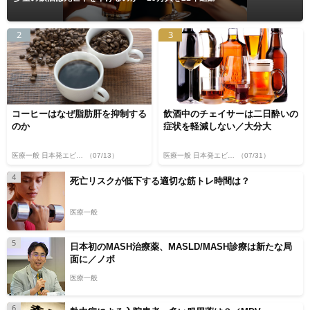
2
3
コーヒーはなぜ脂肪肝を抑制する
飲酒中のチェイサーは二日酔いの
のか
症状を軽減しない／大分大
医療一般 日本発エビデンス
（07/13）
医療一般 日本発エビデンス
（07/31）
4
死亡リスクが低下する適切な筋トレ時間は？
医療一般
5
日本初のMASH治療薬、MASLD/MASH診療は新たな局
面に／ノボ
医療一般
6