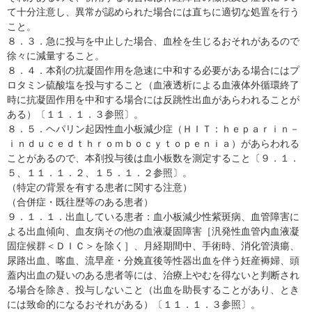
て十分注意し、異常が認められた場合には直ちに適切な処置を行う
こと。
８．３．急に投与を中止した場合、血栓を生じるおそれがあるので
徐々に減量すること。
８．４．本剤の抗凝固作用を急速に中和する必要がある場合にはプ
ロタミン硫酸塩を投与すること（血液透析による血液体外循環終了
時に抗凝固作用を中和する場合には反跳性出血があらわれることが
ある）〔１１．１．３参照〕。
８．５．ヘパリン起因性血小板減少症（ＨＩＴ：ｈｅｐａｒｉｎ－
ｉｎｄｕｃｅｄｔｈｒｏｍｂｏｃｙｔｏｐｅｎｉａ）があらわれる
ことがあるので、本剤投与後は血小板数を測定すること〔９．１．
５、１１．１．２、１５．１．２参照〕。
（特定の背景を有する患者に関する注意）
（合併症・既往歴等のある患者）
９．１．１．出血している患者：血小板減少性紫斑病、血管障害に
よる出血傾向、血友病その他の血液凝固障害［汎発性血管内血液凝
固症候群＜ＤＩＣ＞を除く］、月経期間中、手術時、消化管潰瘍、
尿路出血、喀血、流早産・分娩直後等性器出血を伴う妊産褥婦、頭
蓋内出血の疑いのある患者等には、治療上やむを得ないと判断され
る場合を除き、投与しないこと（出血を助長することがあり、とき
には致命的になるおそれがある）〔１１．１．３参照〕。