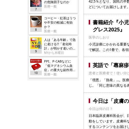
42.5％となり、国民の
の危険因子なのか
医療一般
どについてお届けします
7
コーヒー・紅茶はうつ
書籍紹介『小児
や不安の軽減に有効
か？
グレス2025』
8
医療一般
医学のしおり
人は「ある年齢」で急
に老ける!?「老化時
小児診療にかかわる重要
計」が明かす老いの正
で解説。この1冊で、各
9
体
NYから木曜日
PPI、P-CABなどに
英語で「蕁麻疹
「低マグネシウム血
症」の重大な副作用追
患者と医療者で！使い分
10
加／厚労省
医療一般
「増悪」「熱発」…。医
じ。「同じ意味の異なる表
今日は「皮膚の
今日は何の日？
日本臨床皮膚科医会が、
動をしています。皮膚科
するコンテンツをお届け