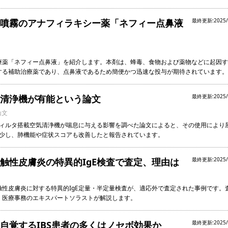
噴霧のアナフィラキシー薬「ネフィー点鼻液
最終更新:2025/
療薬「ネフィー点鼻液」を紹介します。本剤は、蜂毒、食物および薬物などに起因す
する補助治療薬であり、点鼻液であるため簡便かつ迅速な投与が期待されています。
清浄機が有能という論文
最終更新:2025/
論文
フィルタ搭載空気清浄機が喘息に与える影響を調べた論文によると、その使用により
減少し、肺機能や症状スコアも改善したと報告されています。
触性皮膚炎の特異的IgE検査で査定、理由は
最終更新:2025/
性皮膚炎に対する特異的IgE定量・半定量検査が、適応外で査定された事例です。
、医療事務のエキスパートソラストが解説します。
自覚するIBS患者の多くはノセボ効果か
最終更新:2025/