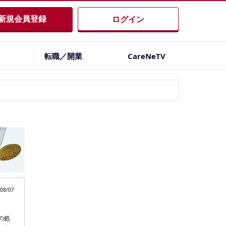
新規会員登録
ログイン
転職／開業
CareNeTV
08/07
の処