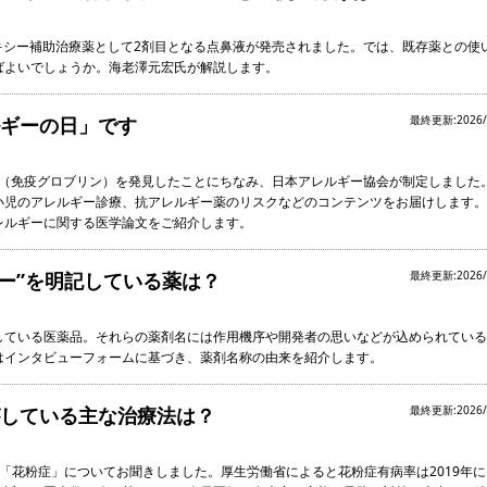
ラキシー補助治療薬として2剤目となる点鼻液が発売されました。では、既存薬との使
ばよいでしょうか。海老澤元宏氏が解説します。
ギーの日」です
最終更新:2026/
E（免疫グロブリン）を発見したことにちなみ、日本アレルギー協会が制定しました
小児のアレルギー診療、抗アレルギー薬のリスクなどのコンテンツをお届けします。
レルギーに関する医学論文をご紹介します。
ギー”を明記している薬は？
最終更新:2026/
している医薬品。それらの薬剤名には作用機序や開発者の思いなどが込められている
はインタビューフォームに基づき、薬剤名称の由来を紹介します。
している主な治療法は？
最終更新:2026/
人に「花粉症」についてお聞きしました。厚生労働省によると花粉症有病率は2019年に