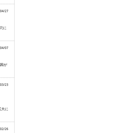
04/27
穴に
04/07
因が
03/23
拡大に
02/26