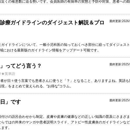
半数近くの罹患数に迫る勢いです。会員医師の有病率の実態と予防や対策、患者への
。
診療ガイドラインのダイジェスト解説＆プロ
最終更新:2026/
なガイドラインについて、一般小児科医の知っておくべき部分に絞ってダイジェスト
領域における最新版のガイドライン情報をアップデート可能です。
」ってどう言う？
最終更新:2025/
け★英単語
療者が日々使う言葉でも患者さんに使うと「？」となること、ありますよね。英語も
現」をまとめて覚えられる、“お得な”コラム。
日」です
最終更新:2025/
日付けの語呂合わせから制定。皮膚や皮膚の健康などの正しい知識の普及にさまざま
ならではの外来のマンガや患者説明スライド、アトピー性皮膚炎のガイドラインなど
します。