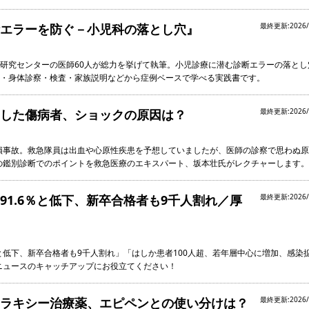
エラーを防ぐ－小児科の落とし穴』
最終更新:2026/
研究センターの医師60人が総力を挙げて執筆。小児診療に潜む診断エラーの落とし
・身体診察・検査・家族説明などから症例ベースで学べる実践書です。
した傷病者、ショックの原因は？
最終更新:2026/
損事故。救急隊員は出血や心原性疾患を予想していましたが、医師の診察で思わぬ原
の鑑別診断でのポイントを救急医療のエキスパート、坂本壮氏がレクチャーします。
91.6％と低下、新卒合格者も9千人割れ／厚
最終更新:2026/
％と低下、新卒合格者も9千人割れ」「はしか患者100人超、若年層中心に増加、感染
ニュースのキャッチアップにお役立てください！
ラキシー治療薬、エピペンとの使い分けは？
最終更新:2026/