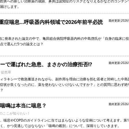
腔炎への新しい治療薬の成績、鼻炎は認知症のリスクとなりえるかなどのコンテン
届けします。
、重症喘息…呼吸器内科領域で2026年前半必読
最終更新:2026/
半期に発表された論文の中で、亀田総合病院呼吸器内科の中島啓氏が「自身の臨床に役
点で選んだ5つの論文とは？
ーで運ばれた急患、まさかの治療拒否!?
最終更新:2026/
・徒然草
ィラキシーで救急搬送されながら、副作用を理由に治療を拒む若者と対峙した中島
症状が良くなったのに、薬を使わないといけないんですか？」との質問に思わず絶
？
喘鳴は本当に喘息？
最終更新:2026/
Dのここが知りたい！
、喘息やCOPDのガイドラインに当てはまらないような症例について考えます。第
く、かつ見逃してはならない「喘鳴の鑑別」について、深堀りしていきます。