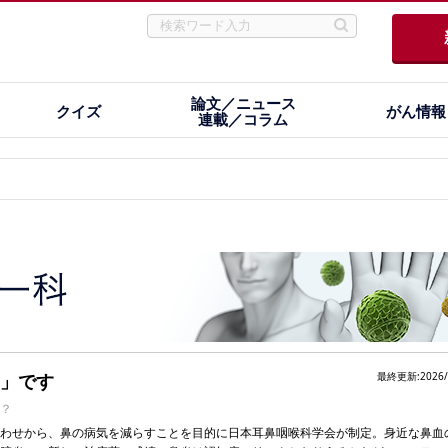
論文／ニュース
クイズ
がん情報
連載／コラム
」です
最終更新:2026/
？
わせから、鼻の病気を減らすことを目的に日本耳鼻咽喉科学会が制定。身近な鼻血