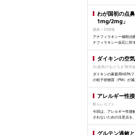
わが国初の点鼻
1mg/2mg」
最新！DI情報
アナフィラキシー補助治
ナフィラキシー反応に対
ダイキンの空気
Dr.倉原の“おどろき”医学
ダイキンの家庭用HEPA
の粒子状物質（PM）が
アレルギー性接
斬らレセプト
今回は、アレルギー性接触
されないための注意点を
グルテン過敏と