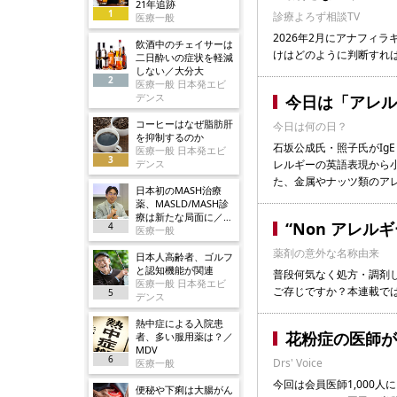
21年追跡
1
診療よろず相談TV
医療一般
2026年2月にアナフィ
飲酒中のチェイサーは
けはどのように判断すれ
二日酔いの症状を軽減
しない／大分大
2
医療一般 日本発エビ
デンス
今日は「アレル
コーヒーはなぜ脂肪肝
今日は何の日？
を抑制するのか
石坂公成氏・照子氏がIg
医療一般 日本発エビ
3
デンス
レルギーの英語表現から
た、金属やナッツ類のア
日本初のMASH治療
薬、MASLD/MASH診
療は新たな局面に／ノ
“Non アレル
4
ボ
医療一般
薬剤の意外な名称由来
日本人高齢者、ゴルフ
と認知機能が関連
普段何気なく処方・調剤
医療一般 日本発エビ
ご存じですか？本連載で
5
デンス
熱中症による入院患
花粉症の医師が
者、多い服用薬は？／
MDV
6
Drs' Voice
医療一般
今回は会員医師1,000
便秘や下痢は大腸がん