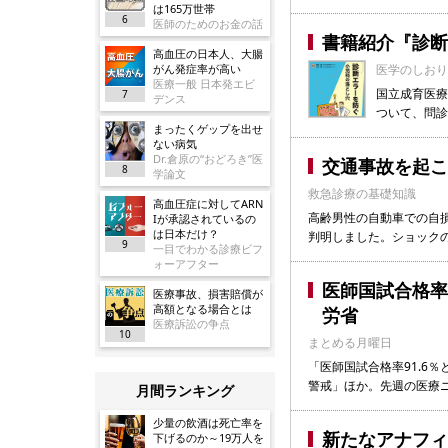
は165万世帯
6
医師のためのお金の話
書籍紹介『診断
高血圧の日本人、大腸
がん発症率が高い
医学のしおり
医療一般 日本発エビ
国立成育医療
7
デンス
ついて、問診
まったくゲップを出せ
ない病気
Dr.倉原の“おどろき”医
交通事故を起こ
8
学論文
救急診療の基礎知識
高血圧症に対してARN
高齢男性の自動車での自
Iが承認されているの
は日本だけ？
判明しました。ショック
9
一目でわかる診療ビフ
ォーアフター
医師国試合格率
医療事故、損害賠償が
高額となる場合とは
労省
医療訴訟の争点
10
まとめる月曜日
「医師国試合格率91.6
警戒」ほか。先週の医療
月間ランキング
少量の飲酒は死亡率を
新たなアナフィ
下げるのか～19万人を