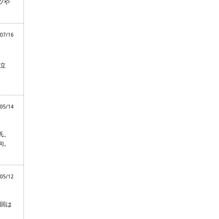
ツや
07/16
立
05/14
氏。
句。
05/12
1回は