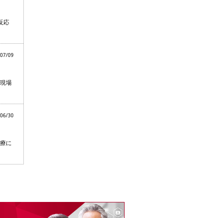
反応
07/09
現場
06/30
療に