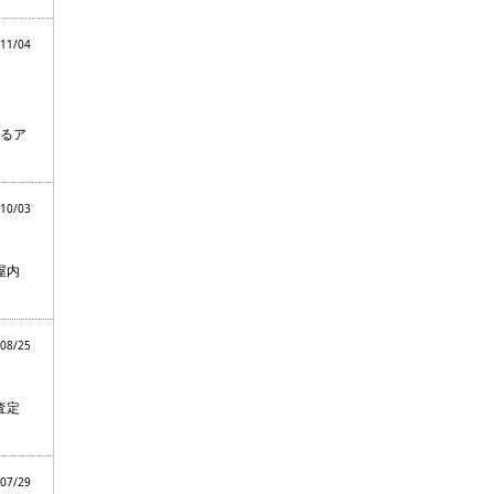
11/04
るア
10/03
屋内
08/25
査定
07/29