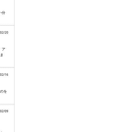
い分
02/20
。ア
ま
02/16
のを
02/09