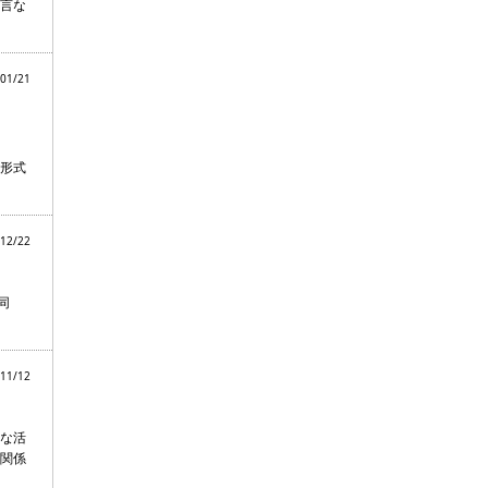
助言な
01/21
形式
12/22
同
11/12
な活
関係