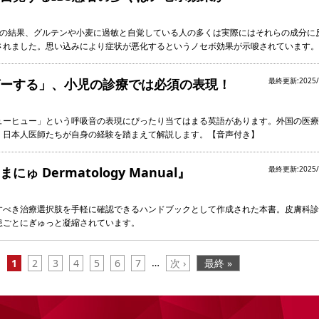
究の結果、グルテンや小麦に過敏と自覚している人の多くは実際にはそれらの成分に
されました。思い込みにより症状が悪化するというノセボ効果が示唆されています。
ーする」、小児の診療では必須の表現！
最終更新:2025/
ューヒュー」という呼吸音の表現にぴったり当てはまる英語があります。外国の医療
、日本人医師たちが自身の経験を踏まえて解説します。【音声付き】
ゅ Dermatology Manual』
最終更新:2025/
すべき治療選択肢を手軽に確認できるハンドブックとして作成された本書。皮膚科診
患ごとにぎゅっと凝縮されています。
…
1
2
3
4
5
6
7
次 ›
最終 »