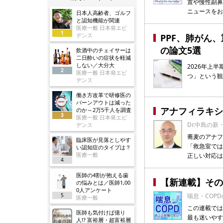
置や慢性副鼻
ニュースをお
日本人高齢者、ゴルフ
と認知機能が関連
医療一般 日本発エビ
1
デンス
PPF、肺がん
の論文5選
飲酒中のチェイサーは
二日酔いの症状を軽減
しない／大分大
2026年上
2
医療一般 日本発エビ
つ」という観
デンス
働き方改革で研修医の
バーンアウトは減った
アナフィラキシ
のか～2万5千人を調査
3
医療一般 日本発エビ
Dr.中島の新
デンス
蕎麦のアナフ
臨床医が見落としやす
「救急室では
い認知症のタイプは？
医療一般
正しい対応は
4
医師の4割が抱える歯
【新連載】その
の悩みとは／医師1,00
0人アンケート
5
喘息・COP
医療一般
この連載では
医師も気付けば億り
最も迷いやす
人!? 富裕層・超富裕層